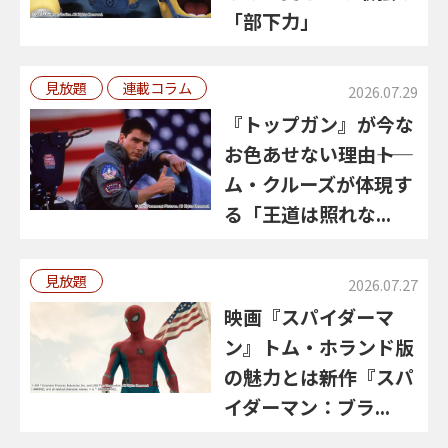
「部下力」
見放題
連載コラム
2026.07.29
『トップガン』が今な
お色あせない理由――ト
ム・クルーズが体現す
る「王道は照れな...
見放題
2026.07.27
映画『スパイダーマ
ン』トム・ホランド版
の魅力とは――新作『スパ
イダーマン：ブラ...