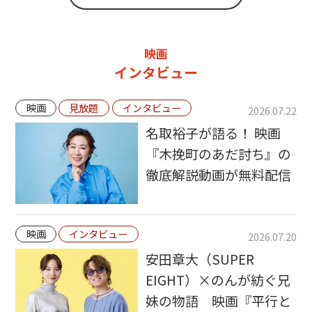
映画
インタビュー
映画
見放題
インタビュー
2026.07.22
名取裕子が語る！ 映画
『木挽町のあだ討ち』の
徹底解説動画が無料配信
映画
インタビュー
2026.07.20
安田章大（SUPER
EIGHT）×のんが紡ぐ兄
妹の物語 映画『平行と