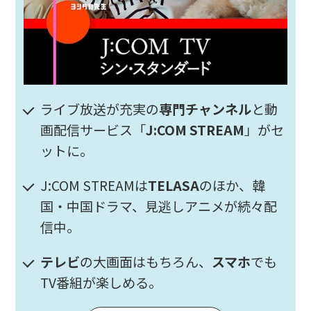
ライブ放送が充実の
専門チャンネル
と動
画配信サービス「
J:COM STREAM
」がセ
ットに。
J:COM STREAMは
TELASA
のほか、韓
国・中国ドラマ、見逃しアニメが続々配
信中。
テレビ
の大画面はもちろん、
スマホ
でも
TV番組が楽しめる。