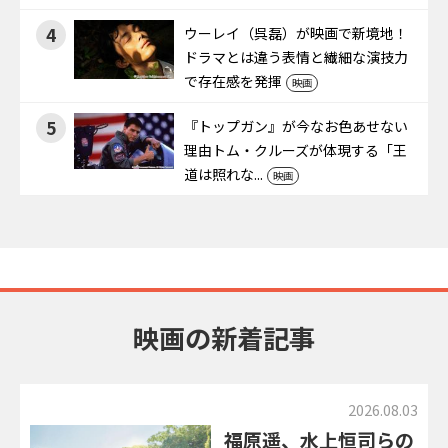
4
ウーレイ（呉磊）が映画で新境地！
ドラマとは違う表情と繊細な演技力
で存在感を発揮
映画
5
『トップガン』が今なお色あせない
理由――トム・クルーズが体現する「王
道は照れな...
映画
映画の新着記事
2026.08.03
福原遥、水上恒司らの