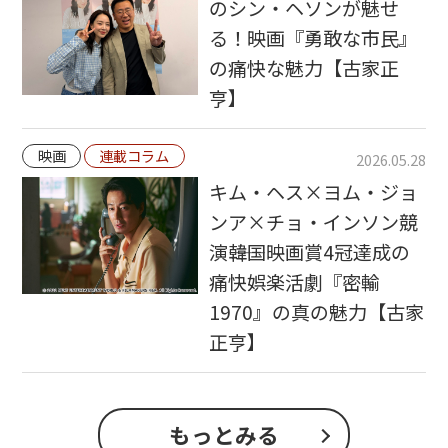
のシン・ヘソンが魅せ
る！映画『勇敢な市民』
の痛快な魅力【古家正
亨】
映画
連載コラム
2026.05.28
キム・ヘス×ヨム・ジョ
ンア×チョ・インソン競
演――韓国映画賞4冠達成の
痛快娯楽活劇『密輸
1970』の真の魅力【古家
正亨】
もっとみる