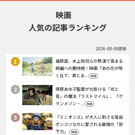
映画
人気の記事ランキング
2026-08-08更新
1
福原遥、水上恒司らの熱演で高まる
続編への期待感！映画『あの花が咲
く丘で、君とま...
映画
2
塚原あゆ子監督が仕掛ける「光と
音」の魔法――『ラストマイル』、『グ
ランメゾン・...
映画
3
『ミニオンズ』が大人に刺さる理由――
ポンコツなのに愛される最強の「部
下力」
映画