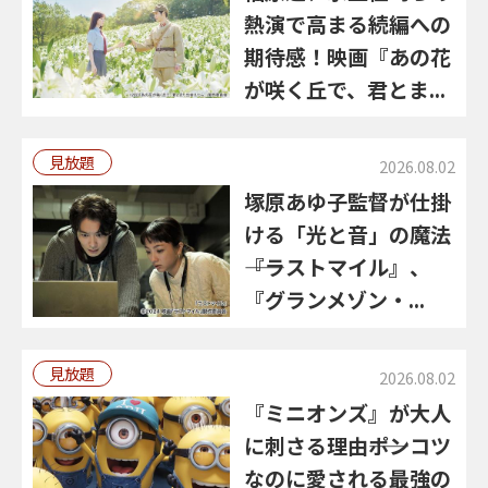
熱演で高まる続編への
期待感！映画『あの花
が咲く丘で、君とま...
見放題
2026.08.02
塚原あゆ子監督が仕掛
ける「光と音」の魔法
――『ラストマイル』、
『グランメゾン・...
見放題
2026.08.02
『ミニオンズ』が大人
に刺さる理由――ポンコツ
なのに愛される最強の