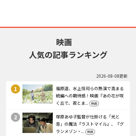
映画
人気の記事ランキング
2026-08-08更新
1
福原遥、水上恒司らの熱演で高まる
続編への期待感！映画『あの花が咲
く丘で、君とま...
映画
2
塚原あゆ子監督が仕掛ける「光と
音」の魔法――『ラストマイル』、『グ
ランメゾン・...
映画