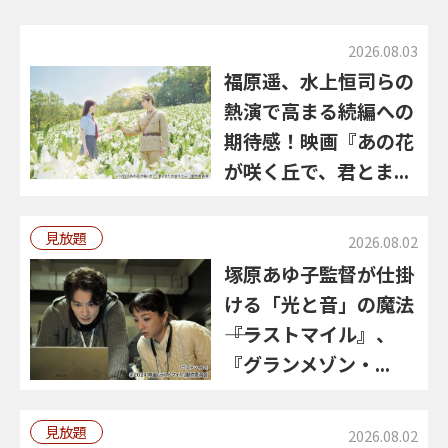
2026.08.03
福原遥、水上恒司らの
熱演で高まる続編への
期待感！映画『あの花
が咲く丘で、君とま...
見放題
2026.08.02
塚原あゆ子監督が仕掛
ける「光と音」の魔法
――『ラストマイル』、
『グランメゾン・...
見放題
2026.08.02