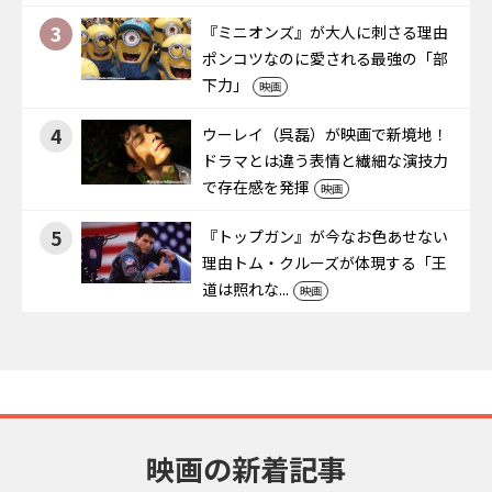
3
『ミニオンズ』が大人に刺さる理由――
ポンコツなのに愛される最強の「部
下力」
映画
4
ウーレイ（呉磊）が映画で新境地！
ドラマとは違う表情と繊細な演技力
で存在感を発揮
映画
5
『トップガン』が今なお色あせない
理由――トム・クルーズが体現する「王
道は照れな...
映画
映画の新着記事