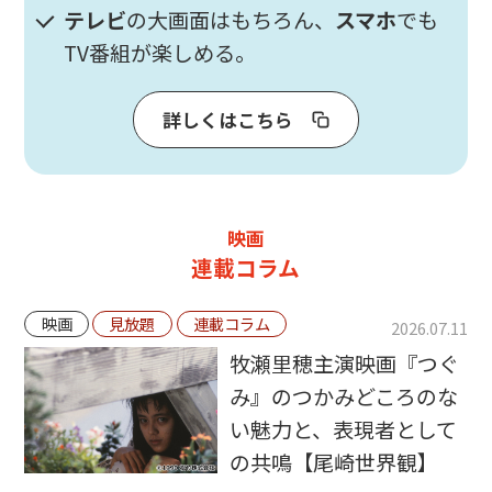
テレビ
の大画面はもちろん、
スマホ
でも
TV番組が楽しめる。
詳しくはこちら
映画
連載コラム
映画
見放題
連載コラム
2026.07.11
牧瀬里穂主演映画『つぐ
み』のつかみどころのな
い魅力と、表現者として
の共鳴【尾崎世界観】