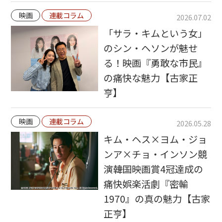
映画
連載コラム
2026.07.02
「サラ・キムという女」
のシン・ヘソンが魅せ
る！映画『勇敢な市民』
の痛快な魅力【古家正
亨】
映画
連載コラム
2026.05.28
キム・ヘス×ヨム・ジョ
ンア×チョ・インソン競
演――韓国映画賞4冠達成の
痛快娯楽活劇『密輸
1970』の真の魅力【古家
正亨】