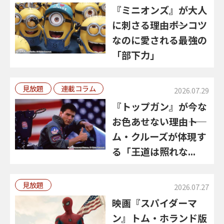
『ミニオンズ』が大人
に刺さる理由――ポンコツ
なのに愛される最強の
「部下力」
見放題
連載コラム
2026.07.29
『トップガン』が今な
お色あせない理由――ト
ム・クルーズが体現す
る「王道は照れな...
見放題
2026.07.27
映画『スパイダーマ
ン』トム・ホランド版