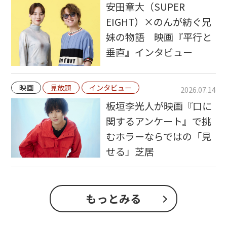
安田章大（SUPER
EIGHT）×のんが紡ぐ兄
妹の物語 映画『平行と
垂直』インタビュー
映画
見放題
インタビュー
2026.07.14
板垣李光人が映画『口に
関するアンケート』で挑
むホラーならではの「見
せる」芝居
もっとみる