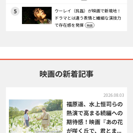
5
ウーレイ（呉磊）が映画で新境地！
ドラマとは違う表情と繊細な演技力
で存在感を発揮
映画
映画の新着記事
2026.08.03
福原遥、水上恒司らの
熱演で高まる続編への
期待感！映画『あの花
が咲く丘で、君とま...