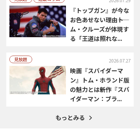
2026.07.29
『トップガン』が今な
お色あせない理由――ト
ム・クルーズが体現す
る「王道は照れな...
見放題
2026.07.27
映画『スパイダーマ
ン』トム・ホランド版
の魅力とは――新作『スパ
イダーマン：ブラ...
もっとみる