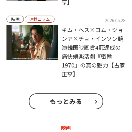
亨】
映画
連載コラム
2026.05.28
キム・ヘス×ヨム・ジョ
ンア×チョ・インソン競
演――韓国映画賞4冠達成の
痛快娯楽活劇『密輸
1970』の真の魅力【古家
正亨】
もっとみる
映画