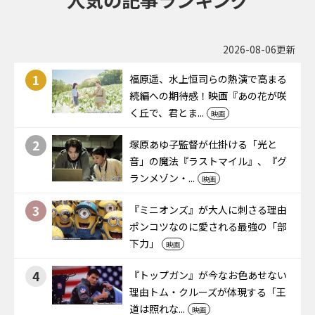
人気の記事ランキング
2026-08-06更新
1
福原遥、水上恒司らの熱演で高まる
続編への期待感！映画『あの花が咲
く丘で、君とま...
映画
2
塚原あゆ子監督が仕掛ける「光と
音」の魔法――『ラストマイル』、『グ
ランメゾン・...
映画
3
『ミニオンズ』が大人に刺さる理由――
ポンコツなのに愛される最強の「部
下力」
映画
4
『トップガン』が今なお色あせない
理由――トム・クルーズが体現する「王
道は照れな...
映画