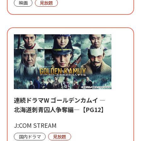
映画
見放題
連続ドラマW ゴールデンカムイ ―
北海道刺青囚人争奪編―【PG12】
J:COM STREAM
国内ドラマ
見放題