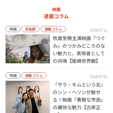
映画
連載コラム
映画
見放題
連載コラム
2026.07.11
牧瀬里穂主演映画『つぐ
み』のつかみどころのな
い魅力と、表現者として
の共鳴【尾崎世界観】
映画
連載コラム
2026.07.02
「サラ・キムという女」
のシン・ヘソンが魅せ
る！映画『勇敢な市民』
の痛快な魅力【古家正