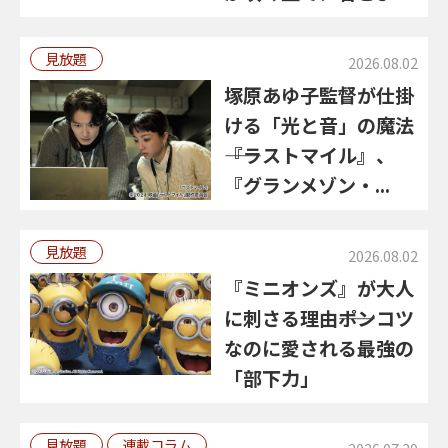
見放題
2026.08.02
塚原あゆ子監督が仕掛
ける「光と音」の魔法
――『ラストマイル』、
『グランメゾン・...
見放題
2026.08.02
『ミニオンズ』が大人
に刺さる理由――ポンコツ
なのに愛される最強の
「部下力」
見放題
連載コラム