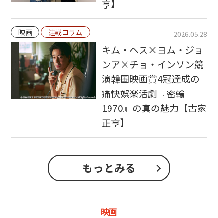
亨】
映画
連載コラム
2026.05.28
キム・ヘス×ヨム・ジョ
ンア×チョ・インソン競
演――韓国映画賞4冠達成の
痛快娯楽活劇『密輸
1970』の真の魅力【古家
正亨】
もっとみる
映画