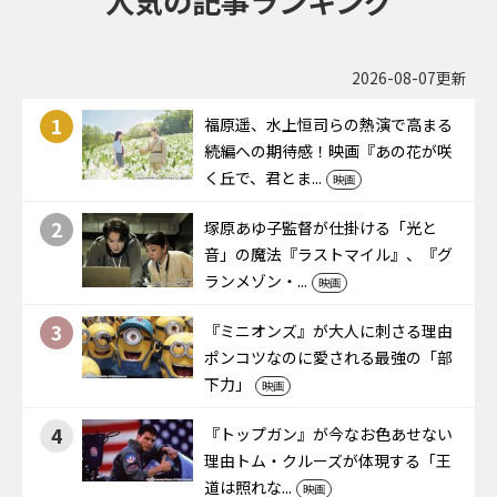
人気の記事ランキング
2026-08-07更新
1
福原遥、水上恒司らの熱演で高まる
続編への期待感！映画『あの花が咲
く丘で、君とま...
映画
2
塚原あゆ子監督が仕掛ける「光と
音」の魔法――『ラストマイル』、『グ
ランメゾン・...
映画
3
『ミニオンズ』が大人に刺さる理由――
ポンコツなのに愛される最強の「部
下力」
映画
4
『トップガン』が今なお色あせない
理由――トム・クルーズが体現する「王
道は照れな...
映画