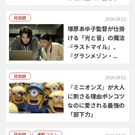
見放題
2026.08.02
塚原あゆ子監督が仕掛
ける「光と音」の魔法
――『ラストマイル』、
『グランメゾン・...
見放題
2026.08.02
『ミニオンズ』が大人
に刺さる理由――ポンコツ
なのに愛される最強の
「部下力」
見放題
連載コラム