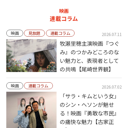
映画
連載コラム
映画
見放題
連載コラム
2026.07.11
牧瀬里穂主演映画『つぐ
み』のつかみどころのな
い魅力と、表現者として
の共鳴【尾崎世界観】
映画
連載コラム
2026.07.02
「サラ・キムという女」
のシン・ヘソンが魅せ
る！映画『勇敢な市民』
の痛快な魅力【古家正