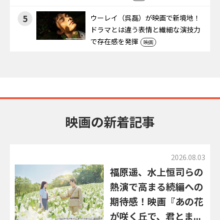
5
ウーレイ（呉磊）が映画で新境地！
ドラマとは違う表情と繊細な演技力
で存在感を発揮
映画
映画の新着記事
2026.08.03
福原遥、水上恒司らの
熱演で高まる続編への
期待感！映画『あの花
が咲く丘で、君とま...