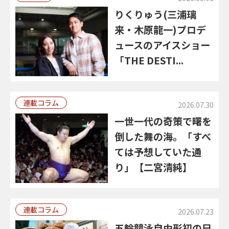
りくりゅう(三浦璃
来・木原龍一)プロデ
ュースのアイスショー
「THE DESTI...
連載コラム
2026.07.30
一世一代の奇策で曙を
倒した舞の海。「すべ
ては予想していた通
り」【二宮清純】
連載コラム
2026.07.23
五輪競泳自由形初の日