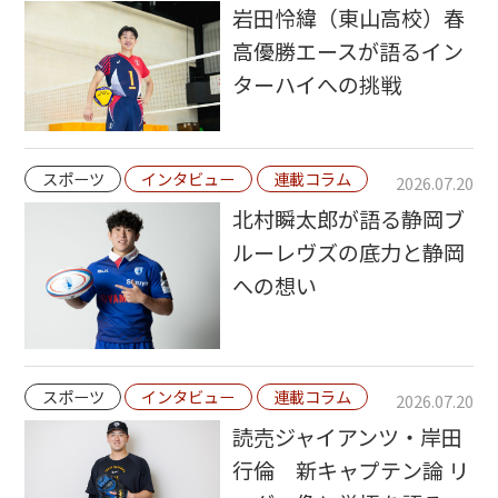
岩田怜緯（東山高校）春
高優勝エースが語るイン
ターハイへの挑戦
スポーツ
インタビュー
連載コラム
2026.07.20
北村瞬太郎が語る静岡ブ
ルーレヴズの底力と静岡
への想い
スポーツ
インタビュー
連載コラム
2026.07.20
読売ジャイアンツ・岸田
行倫 新キャプテン論 リ