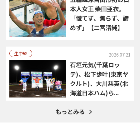
本人女王 柴田亜衣。
「慌てず、焦らず、諦
めず」【二宮清純】
生中継
2026.07.21
石垣元気(千葉ロッ
テ)、松下歩叶(東京ヤ
クルト)、大川慈英(北
海道日本ハム)ら...
もっとみる