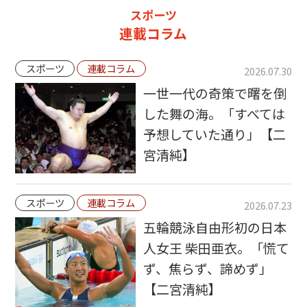
スポーツ
連載コラム
スポーツ
連載コラム
2026.07.30
一世一代の奇策で曙を倒
した舞の海。「すべては
予想していた通り」【二
宮清純】
スポーツ
連載コラム
2026.07.23
五輪競泳自由形初の日本
人女王 柴田亜衣。「慌て
ず、焦らず、諦めず」
【二宮清純】