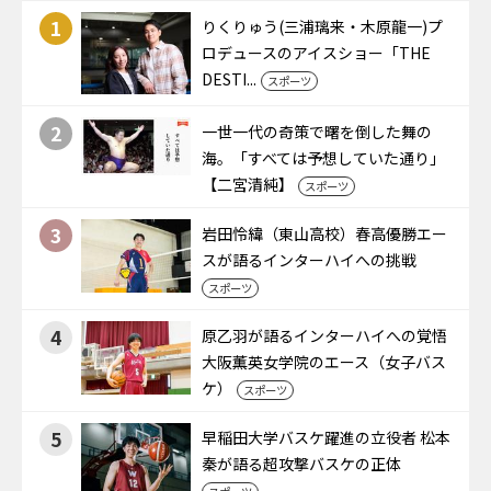
1
りくりゅう(三浦璃来・木原龍一)プ
ロデュースのアイスショー「THE
DESTI...
スポーツ
2
一世一代の奇策で曙を倒した舞の
海。「すべては予想していた通り」
【二宮清純】
スポーツ
3
岩田怜緯（東山高校）春高優勝エー
スが語るインターハイへの挑戦
スポーツ
4
原乙羽が語るインターハイへの覚悟
大阪薫英女学院のエース（女子バス
ケ）
スポーツ
5
早稲田大学バスケ躍進の立役者 松本
秦が語る超攻撃バスケの正体