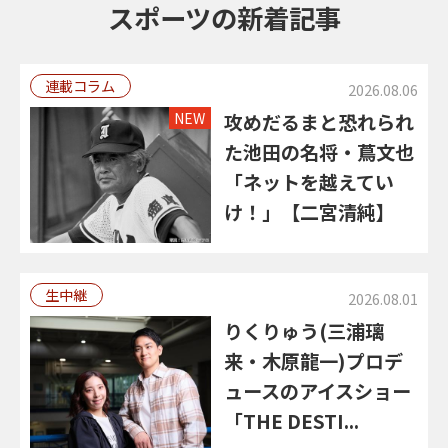
スポーツの新着記事
連載コラム
2026.08.06
NEW
攻めだるまと恐れられ
た池田の名将・蔦文也
「ネットを越えてい
け！」【二宮清純】
生中継
2026.08.01
りくりゅう(三浦璃
来・木原龍一)プロデ
ュースのアイスショー
「THE DESTI...