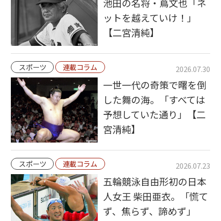
池田の名将・蔦文也「ネ
ットを越えていけ！」
【二宮清純】
スポーツ
連載コラム
2026.07.30
一世一代の奇策で曙を倒
した舞の海。「すべては
予想していた通り」【二
宮清純】
スポーツ
連載コラム
2026.07.23
五輪競泳自由形初の日本
人女王 柴田亜衣。「慌て
ず、焦らず、諦めず」