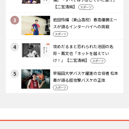
【二宮清純】
スポーツ
3
岩田怜緯（東山高校）春高優勝エー
スが語るインターハイへの挑戦
スポーツ
4
攻めだるまと恐れられた池田の名
将・蔦文也「ネットを越えてい
け！」【二宮清純】
スポーツ
5
早稲田大学バスケ躍進の立役者 松本
秦が語る超攻撃バスケの正体
スポーツ