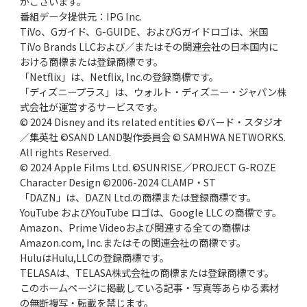
がございます。
番組データ提供元：IPG Inc.
TiVo、Gガイド、G-GUIDE、およびGガイドロゴは、米国
TiVo Brands LLCおよび／またはその関連会社の日本国内に
おける商標または登録商標です。
「Netflix」は、Netflix, Inc.の登録商標です。
「ディズニープラス」は、ウォルト・ディズニー・ジャパン株
式会社が運営するサービスです。
© 2024 Disney and its related entities ©バード・スタジオ
／集英社 ©SAND LAND製作委員会 © SAMHWA NETWORKS.
All rights Reserved.
© 2024 Apple Films Ltd. ©SUNRISE／PROJECT G-ROZE
Character Design ©2006-2024 CLAMP・ST
「DAZN」は、DAZN Ltd.の商標または登録商標です。
YouTube およびYouTube ロゴは、Google LLC の商標です。
Amazon、Prime Videoおよび関連する全ての商標は
Amazon.com, Inc.またはその関連会社の商標です。
HuluはHulu,LLCの登録商標です。
TELASAは、TELASA株式会社の商標または登録商標です。
このホームページに掲載している記事・写真等あらゆる素材
の無断複写・転載を禁じます。