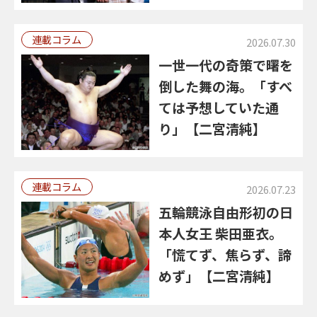
連載コラム
2026.07.30
一世一代の奇策で曙を
倒した舞の海。「すべ
ては予想していた通
り」【二宮清純】
連載コラム
2026.07.23
五輪競泳自由形初の日
本人女王 柴田亜衣。
「慌てず、焦らず、諦
めず」【二宮清純】