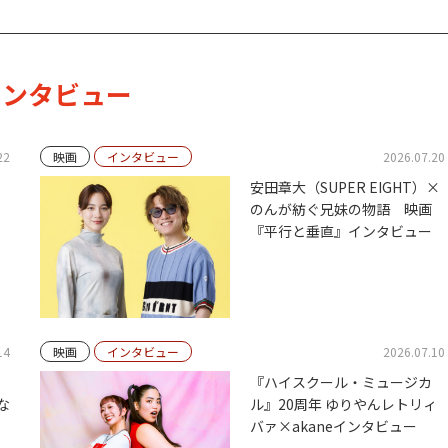
ンタビュー
22
映画
インタビュー
2026.07.20
安田章大（SUPER EIGHT）×
のんが紡ぐ兄妹の物語 映画
『平行と垂直』インタビュー
14
映画
インタビュー
2026.07.10
『ハイスクール・ミュージカ
な
ル』20周年 ゆりやんレトリィ
バァ×akaneインタビュー