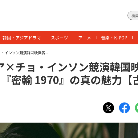
韓国・アジアドラマ
スポーツ
アニメ
音楽・K-POP
ンソン競演――韓国映画賞...
×チョ・インソン競演――韓国
『密輸 1970』の真の魅力【