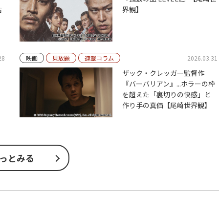
古
界観】
28
映画
見放題
連載コラム
2026.03.31
ザック・クレッガー監督作
『バーバリアン』...ホラーの枠
を超えた「裏切りの快感」と
作り手の真価【尾崎世界観】
っとみる