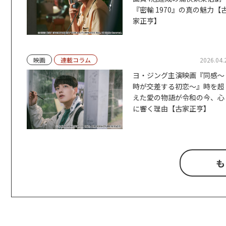
『密輸 1970』の真の魅力【
家正亨】
映画
連載コラム
2026.04.
ヨ・ジング主演映画『同感～
時が交差する初恋～』時を超
えた愛の物語が令和の今、心
に響く理由【古家正亨】
も