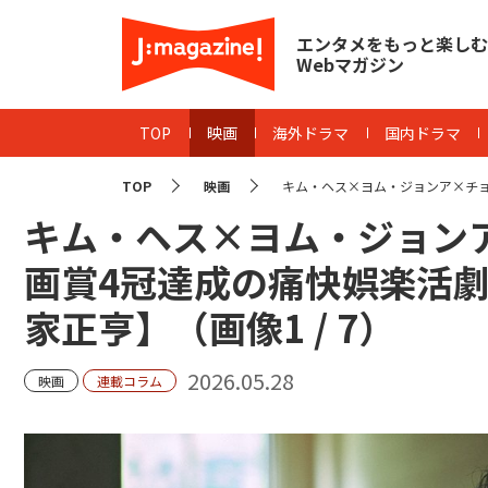
エンタメをもっと楽しむ
Webマガジン
TOP
映画
海外ドラマ
国内ドラマ
TOP
映画
キム・ヘス×ヨム・ジョンア×チョ・イ
キム・ヘス×ヨム・ジョンア
画賞4冠達成の痛快娯楽活劇
家正亨】（画像
1
/
7
）
2026.05.28
映画
連載コラム