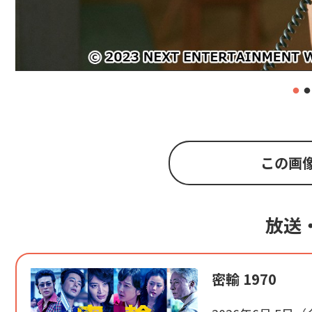
この画
放送
密輸 1970