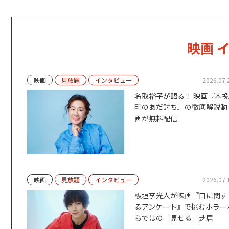
映画
イ
映画
見放題
インタビュー
2026.07.
名取裕子が語る！ 映画『木挽
町のあだ討ち』の徹底解説動
画が無料配信
映画
見放題
インタビュー
2026.07.
板垣李光人が映画『口に関す
るアンケート』で挑むホラー
らではの「見せる」芝居