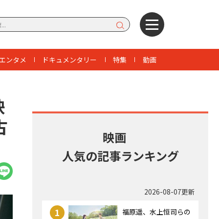
エンタメ
ドキュメンタリー
特集
動画
映
古
映画
人気の記事ランキング
2026-08-07更新
1
福原遥、水上恒司らの