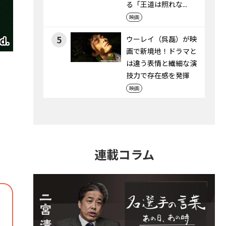
る「王道は照れな...
映画
5
ウーレイ（呉磊）が映
画で新境地！ドラマと
は違う表情と繊細な演
技力で存在感を発揮
映画
連載コラム