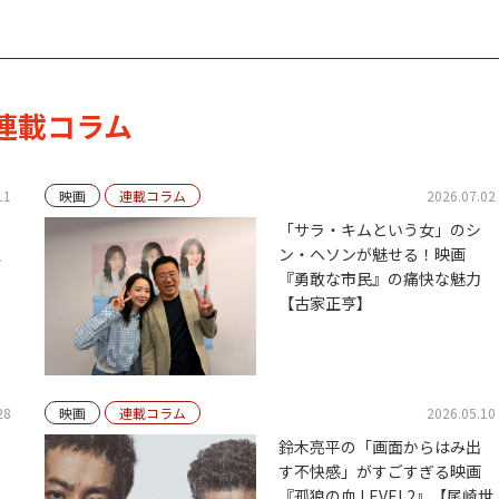
連載コラム
11
映画
連載コラム
2026.07.02
「サラ・キムという女」のシ
、
ン・ヘソンが魅せる！映画
『勇敢な市民』の痛快な魅力
【古家正亨】
28
映画
連載コラム
2026.05.10
鈴木亮平の「画面からはみ出
す不快感」がすごすぎる映画
『孤狼の血 LEVEL2』【尾崎世