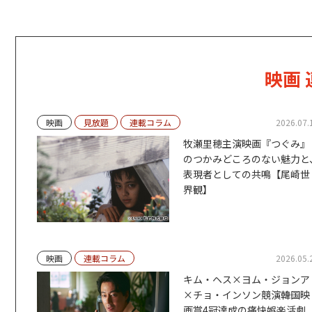
映画
映画
見放題
連載コラム
2026.07.
牧瀬里穂主演映画『つぐみ』
のつかみどころのない魅力と
表現者としての共鳴【尾崎世
界観】
映画
連載コラム
2026.05.
キム・ヘス×ヨム・ジョンア
×チョ・インソン競演――韓国映
画賞4冠達成の痛快娯楽活劇