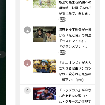
熱演で高まる続編への
期待感！映画『あの花
が咲く丘で、君とま...
映画
2
塚原あゆ子監督が仕掛
ける「光と音」の魔法
――『ラストマイル』、
『グランメゾン・...
映画
3
『ミニオンズ』が大人
に刺さる理由――ポンコツ
なのに愛される最強の
「部下力」
映画
4
『トップガン』が今な
お色あせない理由――ト
ム・クルーズが体現す