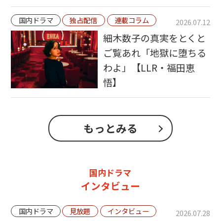
国内ドラマ
独占配信
連載コラム
2026.07.12
細木数子の真実をとくと
ご覧あれ「地獄に堕ちる
わよ」【LLR・福田恵
悟】
もっとみる
国内ドラマ
インタビュー
国内ドラマ
見放題
インタビュー
2026.07.28