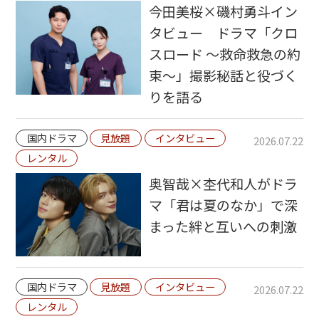
今田美桜×磯村勇斗イン
タビュー ドラマ「クロ
スロード ～救命救急の約
束～」撮影秘話と役づく
りを語る
国内ドラマ
見放題
インタビュー
2026.07.22
レンタル
奥智哉×杢代和人がドラ
マ「君は夏のなか」で深
まった絆と互いへの刺激
国内ドラマ
見放題
インタビュー
2026.07.22
レンタル