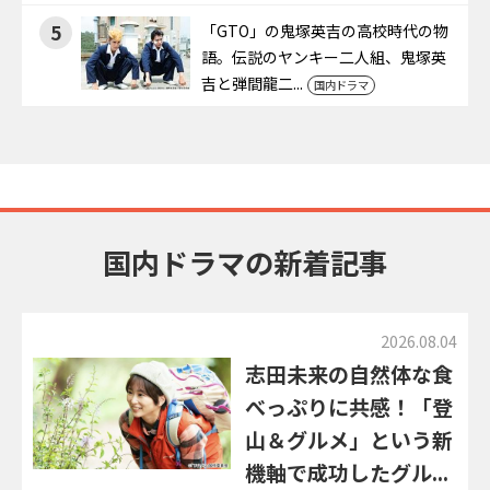
5
「GTO」の鬼塚英吉の高校時代の物
語。伝説のヤンキー二人組、鬼塚英
吉と弾間龍二...
国内ドラマ
国内ドラマの新着記事
2026.08.04
志田未来の自然体な食
べっぷりに共感！「登
山＆グルメ」という新
機軸で成功したグル...