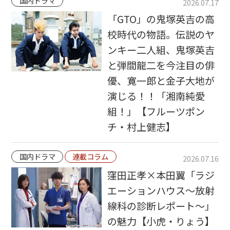
国内ドラマ
2026.07.17
「GTO」の鬼塚英吉の高
校時代の物語。伝説のヤ
ンキー二人組、鬼塚英吉
と弾間龍二を今注目の俳
優、寛一郎と金子大地が
演じる！！「湘南純愛
組！」【フルーツポン
チ・村上健志】
国内ドラマ
連載コラム
2026.07.16
窪田正孝×本田翼「ラジ
エーションハウス〜放射
線科の診断レポート〜」
の魅力【小虎・りょう】