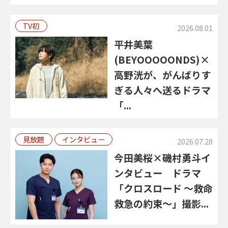
TV初
2026.08.01
平井美葉
(BEYOOOOONDS)×
高野洸が、がんばりす
ぎる人々へ送るドラマ
「...
見放題
インタビュー
2026.07.28
今田美桜×磯村勇斗イ
ンタビュー ドラマ
「クロスロード ～救命
救急の約束～」撮影...