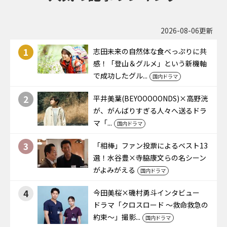
2026-08-06更新
1
志田未来の自然体な食べっぷりに共
感！「登山＆グルメ」という新機軸
で成功したグル...
国内ドラマ
2
平井美葉(BEYOOOOONDS)×高野洸
が、がんばりすぎる人々へ送るドラ
マ「...
国内ドラマ
3
「相棒」ファン投票によるベスト13
選！水谷豊×寺脇康文らの名シーン
がよみがえる
国内ドラマ
4
今田美桜×磯村勇斗インタビュー
ドラマ「クロスロード ～救命救急の
約束～」撮影...
国内ドラマ