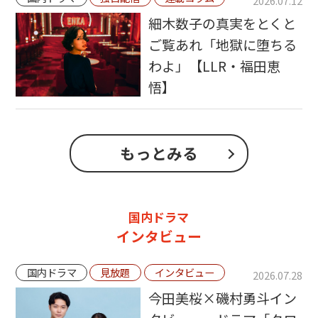
2026.07.12
細木数子の真実をとくと
ご覧あれ「地獄に堕ちる
わよ」【LLR・福田恵
悟】
もっとみる
国内ドラマ
インタビュー
国内ドラマ
見放題
インタビュー
2026.07.28
今田美桜×磯村勇斗イン