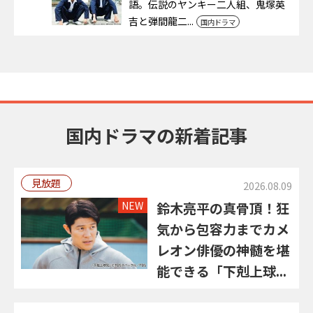
語。伝説のヤンキー二人組、鬼塚英
吉と弾間龍二...
国内ドラマ
国内ドラマの新着記事
見放題
2026.08.09
NEW
鈴木亮平の真骨頂！狂
気から包容力までカメ
レオン俳優の神髄を堪
能できる「下剋上球...