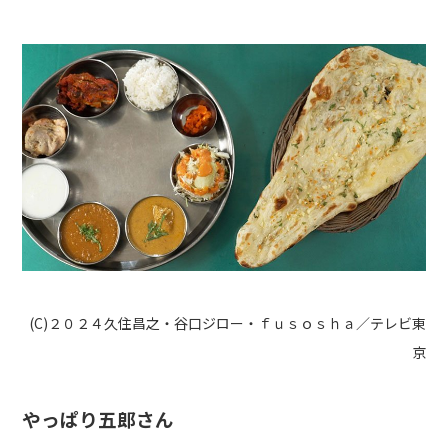
(C)２０２４久住昌之・谷口ジロー・ｆｕｓｏｓｈａ／テレビ東
京
やっぱり五郎さん