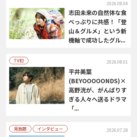
2026.08.04
志田未来の自然体な食
べっぷりに共感！「登
山＆グルメ」という新
機軸で成功したグル...
TV初
2026.08.01
平井美葉
(BEYOOOOONDS)×
高野洸が、がんばりす
ぎる人々へ送るドラマ
「...
見放題
インタビュー
2026.07.28