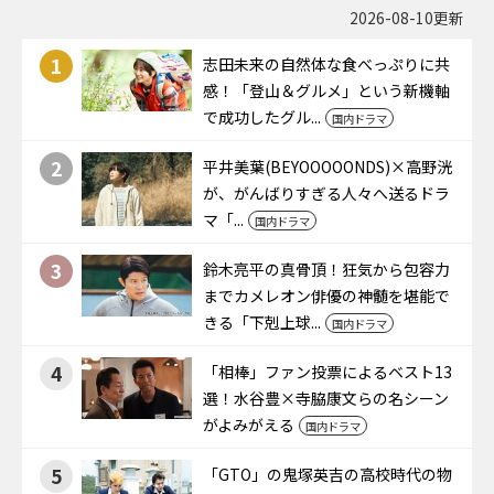
2026-08-10更新
1
志田未来の自然体な食べっぷりに共
感！「登山＆グルメ」という新機軸
で成功したグル...
国内ドラマ
2
平井美葉(BEYOOOOONDS)×高野洸
が、がんばりすぎる人々へ送るドラ
マ「...
国内ドラマ
3
鈴木亮平の真骨頂！狂気から包容力
までカメレオン俳優の神髄を堪能で
きる「下剋上球...
国内ドラマ
4
「相棒」ファン投票によるベスト13
選！水谷豊×寺脇康文らの名シーン
がよみがえる
国内ドラマ
5
「GTO」の鬼塚英吉の高校時代の物