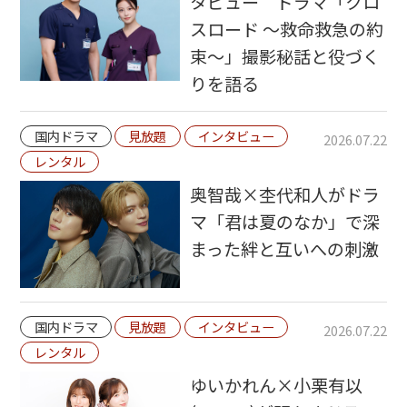
タビュー ドラマ「クロ
スロード ～救命救急の約
束～」撮影秘話と役づく
りを語る
国内ドラマ
見放題
インタビュー
2026.07.22
レンタル
奥智哉×杢代和人がドラ
マ「君は夏のなか」で深
まった絆と互いへの刺激
国内ドラマ
見放題
インタビュー
2026.07.22
レンタル
ゆいかれん×小栗有以