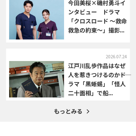
今田美桜×磯村勇斗イ
ンタビュー ドラマ
「クロスロード ～救命
救急の約束～」撮影...
2026.07.24
江戸川乱歩作品はなぜ
人を惹きつけるのか――ド
ラマ「黒蜥蜴」「怪人
二十面相」で船...
もっとみる