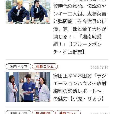
校時代の物語。伝説のヤ
ンキー二人組、鬼塚英吉
と弾間龍二を今注目の俳
優、寛一郎と金子大地が
演じる！！「湘南純愛
組！」【フルーツポン
チ・村上健志】
国内ドラマ
連載コラム
2026.07.16
窪田正孝×本田翼「ラジ
エーションハウス〜放射
線科の診断レポート〜」
の魅力【小虎・りょう】
国内ドラマ
独占配信
連載コラム