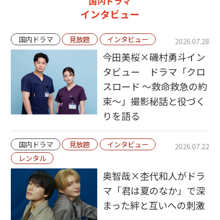
国内ドラマ
インタビュー
国内ドラマ
見放題
インタビュー
2026.07.28
今田美桜×磯村勇斗イン
タビュー ドラマ「クロ
スロード ～救命救急の約
束～」撮影秘話と役づく
りを語る
国内ドラマ
見放題
インタビュー
2026.07.22
レンタル
奥智哉×杢代和人がドラ
マ「君は夏のなか」で深
まった絆と互いへの刺激