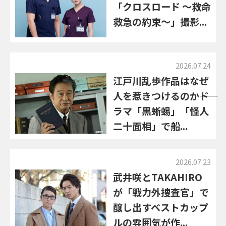
「クロスロード ～救命
救急の約束～」撮影...
2026.07.24
江戸川乱歩作品はなぜ
人を惹きつけるのか――ド
ラマ「黒蜥蜴」「怪人
二十面相」で船...
2026.07.23
武井咲とTAKAHIRO
が「戦力外捜査官」で
醸し出すベストカップ
ルの雰囲気が作...