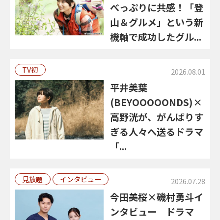
べっぷりに共感！「登
山＆グルメ」という新
機軸で成功したグル...
TV初
2026.08.01
平井美葉
(BEYOOOOONDS)×
高野洸が、がんばりす
ぎる人々へ送るドラマ
「...
見放題
インタビュー
2026.07.28
今田美桜×磯村勇斗イ
ンタビュー ドラマ