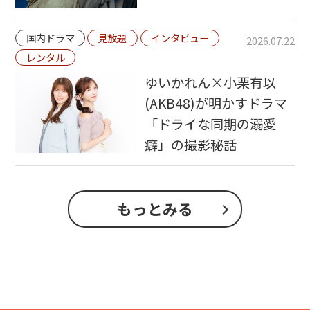
国内ドラマ
見放題
インタビュー
2026.07.22
レンタル
ゆいかれん×小栗有以
(AKB48)が明かすドラマ
「ドライな同期の溺愛
癖」の撮影秘話
もっとみる