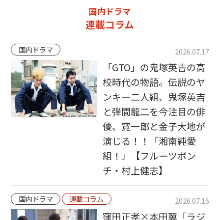
国内ドラマ
連載コラム
国内ドラマ
2026.07.17
「GTO」の鬼塚英吉の高
校時代の物語。伝説のヤ
ンキー二人組、鬼塚英吉
と弾間龍二を今注目の俳
優、寛一郎と金子大地が
演じる！！「湘南純愛
組！」【フルーツポン
チ・村上健志】
国内ドラマ
連載コラム
2026.07.16
窪田正孝×本田翼「ラジ