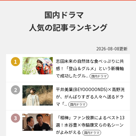
国内ドラマ
人気の記事ランキング
2026-08-08更新
1
志田未来の自然体な食べっぷりに共
感！「登山＆グルメ」という新機軸
で成功したグル...
国内ドラマ
2
平井美葉(BEYOOOOONDS)×高野洸
が、がんばりすぎる人々へ送るドラ
マ「...
国内ドラマ
3
「相棒」ファン投票によるベスト13
選！水谷豊×寺脇康文らの名シーン
がよみがえる
国内ドラマ