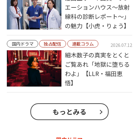
エーションハウス〜放射
線科の診断レポート〜」
の魅力【小虎・りょう】
国内ドラマ
独占配信
連載コラム
2026.07.12
細木数子の真実をとくと
ご覧あれ「地獄に堕ちる
わよ」【LLR・福田恵
悟】
もっとみる