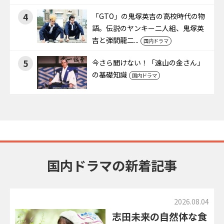
4
「GTO」の鬼塚英吉の高校時代の物
語。伝説のヤンキー二人組、鬼塚英
吉と弾間龍二...
国内ドラマ
5
今さら聞けない！「遠山の金さん」
の基礎知識
国内ドラマ
国内ドラマの新着記事
2026.08.04
志田未来の自然体な食