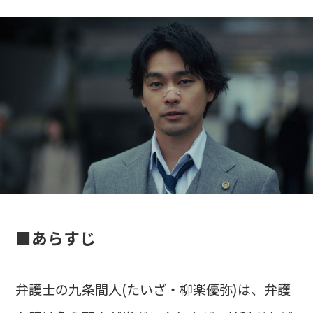
■あらすじ
弁護士の九条間人(たいざ・柳楽優弥)は、弁護