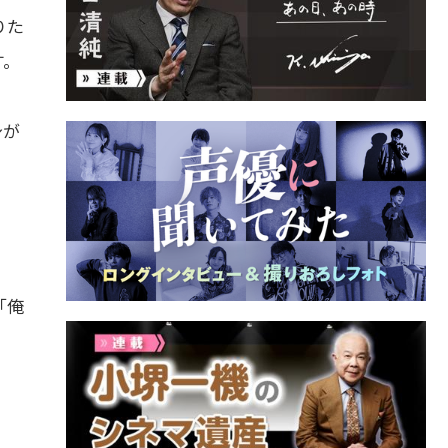
りた
す。
身が
「俺