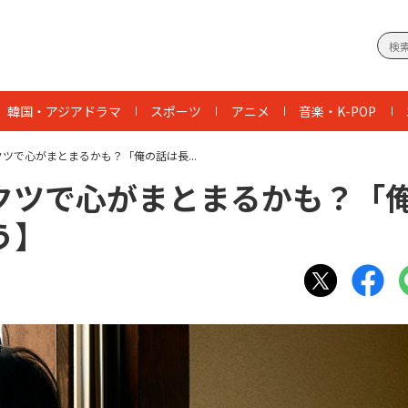
韓国・アジアドラマ
スポーツ
アニメ
音楽・K-POP
ツで心がまとまるかも？「俺の話は長...
クツで心がまとまるかも？「
う】