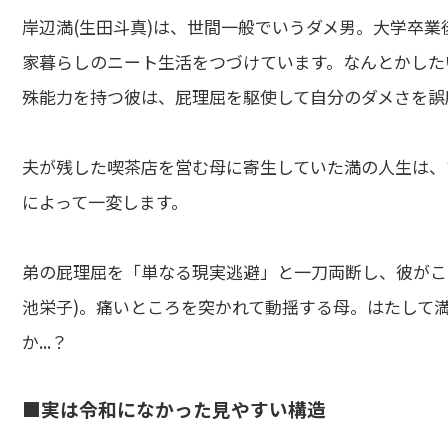
岸辺満(生田斗真)は、世間一般でいうダメ男。大学卒
家暮らしのニート生活をつづけています。なんとかした
殊能力を持つ彼は、屁理屈を駆使して自分のダメさを誤
夫が残した喫茶店を営む母に寄生していた満の人生は、
によって一変します。
弟の屁理屈を「単なる現実逃避」と一刀両断し、彼がこ
池栄子)。痛いところを突かれて動揺する母。はたして
か...？
■実は令和になかった見やすい構造