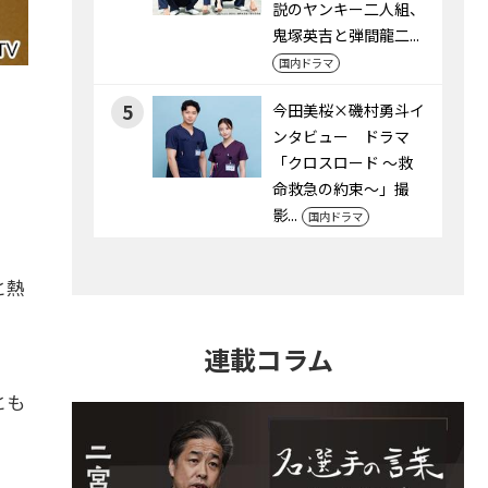
説のヤンキー二人組、
鬼塚英吉と弾間龍二...
国内ドラマ
5
今田美桜×磯村勇斗イ
ンタビュー ドラマ
「クロスロード ～救
命救急の約束～」撮
影...
国内ドラマ
と熱
連載コラム
とも
。