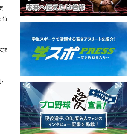
実
う特
家族
小