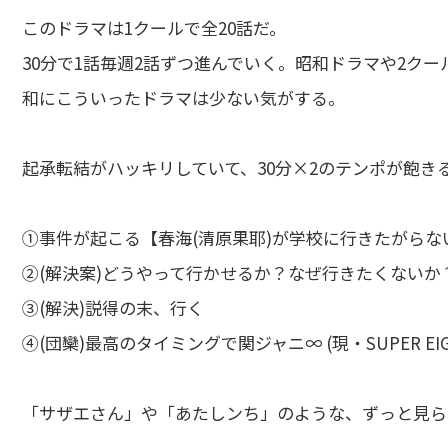
このドラマは1クールで全20話だ。
30分で1話毎週2話ずつ進んでいく。昭和ドラマや2ク
和にこういったドラマは少ない気がする。
起承転結がハッキリしていて、30分×2のテンポが飽き
①事件が起こる【春海(清原果耶)が学校に行きたがらな
②(解決案)どうやって行かせるか？なぜ行きたくないか
③(解決)説得の末、行く
④(団欒)最高のタイミングで関ジャニ∞ (現・SUPER E
「サザエさん」や「あたしンち」のような、ずっと見ら