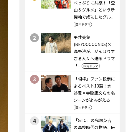
べっぷりに共感！「登
山＆グルメ」という新
機軸で成功したグル...
国内ドラマ
2
平井美葉
(BEYOOOOONDS)×
高野洸が、がんばりす
ぎる人々へ送るドラマ
「...
国内ドラマ
3
「相棒」ファン投票に
よるベスト13選！水
谷豊×寺脇康文らの名
シーンがよみがえる
国内ドラマ
4
「GTO」の鬼塚英吉
の高校時代の物語。伝