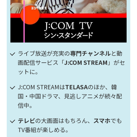
ライブ放送が充実の
専門チャンネル
と動
画配信サービス「
J:COM STREAM
」がセ
ットに。
J:COM STREAMは
TELASA
のほか、韓
国・中国ドラマ、見逃しアニメが続々配
信中。
テレビ
の大画面はもちろん、
スマホ
でも
TV番組が楽しめる。