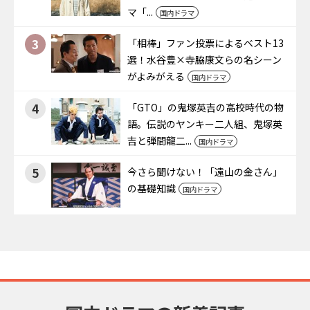
マ「...
国内ドラマ
3
「相棒」ファン投票によるベスト13
選！水谷豊×寺脇康文らの名シーン
がよみがえる
国内ドラマ
4
「GTO」の鬼塚英吉の高校時代の物
語。伝説のヤンキー二人組、鬼塚英
吉と弾間龍二...
国内ドラマ
5
今さら聞けない！「遠山の金さん」
の基礎知識
国内ドラマ