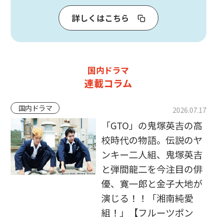
詳しくはこちら
国内ドラマ
連載コラム
国内ドラマ
2026.07.17
「GTO」の鬼塚英吉の高
校時代の物語。伝説のヤ
ンキー二人組、鬼塚英吉
と弾間龍二を今注目の俳
優、寛一郎と金子大地が
演じる！！「湘南純愛
組！」【フルーツポン