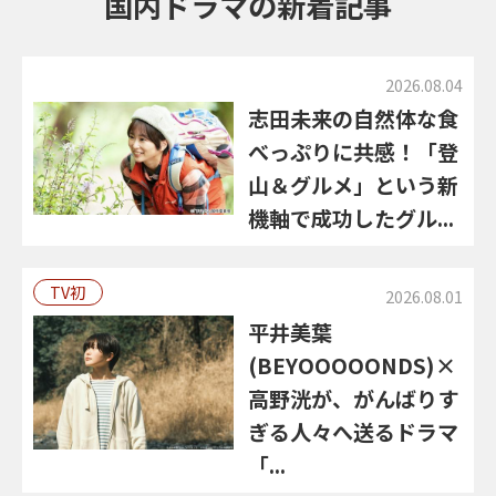
国内ドラマの新着記事
2026.08.04
志田未来の自然体な食
べっぷりに共感！「登
山＆グルメ」という新
機軸で成功したグル...
TV初
2026.08.01
平井美葉
(BEYOOOOONDS)×
高野洸が、がんばりす
ぎる人々へ送るドラマ
「...