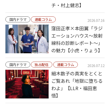
チ・村上健志】
国内ドラマ
連載コラム
2026.07.16
窪田正孝×本田翼「ラジ
エーションハウス〜放射
線科の診断レポート〜」
の魅力【小虎・りょう】
国内ドラマ
独占配信
連載コラム
2026.07.12
細木数子の真実をとくと
ご覧あれ「地獄に堕ちる
わよ」【LLR・福田恵
悟】