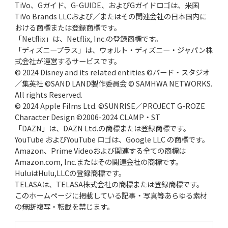
TiVo、Gガイド、G-GUIDE、およびGガイドロゴは、米国
TiVo Brands LLCおよび／またはその関連会社の日本国内に
おける商標または登録商標です。
「Netflix」は、Netflix, Inc.の登録商標です。
「ディズニープラス」は、ウォルト・ディズニー・ジャパン株
式会社が運営するサービスです。
© 2024 Disney and its related entities ©バード・スタジオ
／集英社 ©SAND LAND製作委員会 © SAMHWA NETWORKS.
All rights Reserved.
© 2024 Apple Films Ltd. ©SUNRISE／PROJECT G-ROZE
Character Design ©2006-2024 CLAMP・ST
「DAZN」は、DAZN Ltd.の商標または登録商標です。
YouTube およびYouTube ロゴは、Google LLC の商標です。
Amazon、Prime Videoおよび関連する全ての商標は
Amazon.com, Inc.またはその関連会社の商標です。
HuluはHulu,LLCの登録商標です。
TELASAは、TELASA株式会社の商標または登録商標です。
このホームページに掲載している記事・写真等あらゆる素材
の無断複写・転載を禁じます。