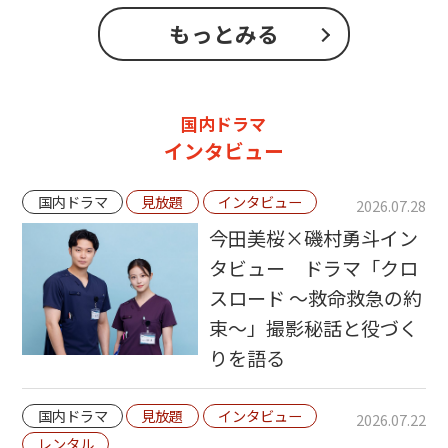
もっとみる
国内ドラマ
インタビュー
国内ドラマ
見放題
インタビュー
2026.07.28
今田美桜×磯村勇斗イン
タビュー ドラマ「クロ
スロード ～救命救急の約
束～」撮影秘話と役づく
りを語る
国内ドラマ
見放題
インタビュー
2026.07.22
レンタル