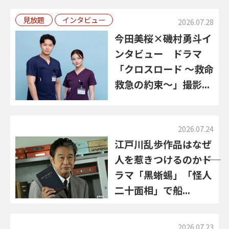
見放題
インタビュー
2026.07.28
今田美桜×磯村勇斗イ
ンタビュー ドラマ
「クロスロード ～救命
救急の約束～」撮影...
2026.07.24
江戸川乱歩作品はなぜ
人を惹きつけるのか――ド
ラマ「黒蜥蜴」「怪人
二十面相」で船...
2026.07.23