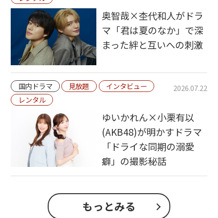
奥智哉×杢代和人がドラ
マ「君は夏のなか」で深
まった絆と互いへの刺激
国内ドラマ
見放題
インタビュー
2026.07.22
レンタル
ゆいかれん×小栗有以
(AKB48)が明かすドラマ
「ドライな同期の溺愛
癖」の撮影秘話
もっとみる