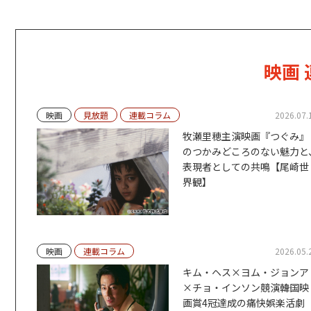
映画
映画
見放題
連載コラム
2026.07.
牧瀬里穂主演映画『つぐみ』
のつかみどころのない魅力と
表現者としての共鳴【尾崎世
界観】
映画
連載コラム
2026.05.
キム・ヘス×ヨム・ジョンア
×チョ・インソン競演――韓国映
画賞4冠達成の痛快娯楽活劇