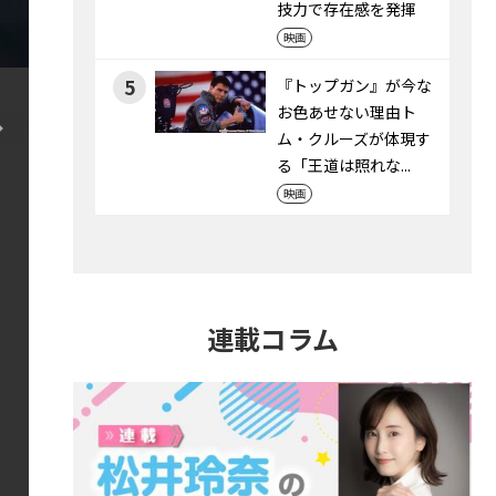
技力で存在感を発揮
映画
5
『トップガン』が今な
お色あせない理由――ト
ム・クルーズが体現す
る「王道は照れな...
映画
連載コラム