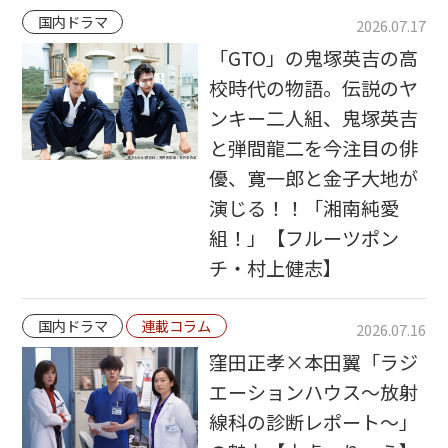
国内ドラマ
2026.07.17
「GTO」の鬼塚英吉の高
校時代の物語。伝説のヤ
ンキー二人組、鬼塚英吉
と弾間龍二を今注目の俳
優、寛一郎と金子大地が
演じる！！「湘南純愛
組！」【フルーツポン
チ・村上健志】
国内ドラマ
連載コラム
2026.07.16
窪田正孝×本田翼「ラジ
エーションハウス〜放射
線科の診断レポート〜」