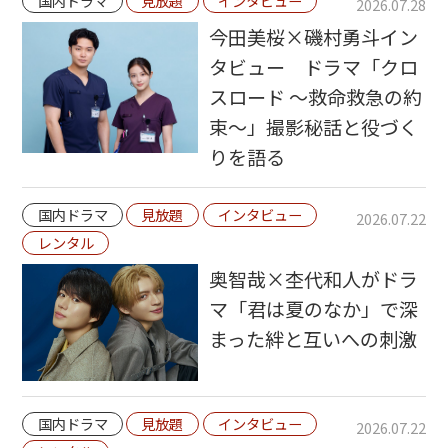
国内ドラマ
見放題
インタビュー
2026.07.28
今田美桜×磯村勇斗イン
タビュー ドラマ「クロ
スロード ～救命救急の約
束～」撮影秘話と役づく
りを語る
国内ドラマ
見放題
インタビュー
2026.07.22
レンタル
奥智哉×杢代和人がドラ
マ「君は夏のなか」で深
まった絆と互いへの刺激
国内ドラマ
見放題
インタビュー
2026.07.22