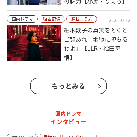
の魅力【小虎・りょう】
国内ドラマ
独占配信
連載コラム
2026.07.12
細木数子の真実をとくと
ご覧あれ「地獄に堕ちる
わよ」【LLR・福田恵
悟】
もっとみる
国内ドラマ
インタビュー