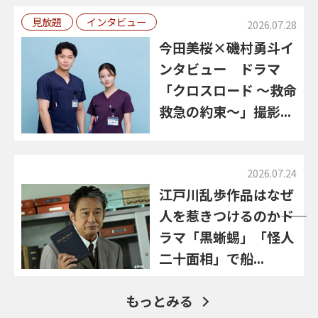
見放題
インタビュー
2026.07.28
今田美桜×磯村勇斗イ
ンタビュー ドラマ
「クロスロード ～救命
救急の約束～」撮影...
2026.07.24
江戸川乱歩作品はなぜ
人を惹きつけるのか――ド
ラマ「黒蜥蜴」「怪人
二十面相」で船...
もっとみる