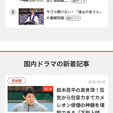
吉と弾間龍二...
国内ドラマ
5
今さら聞けない！「遠山の金さん」
の基礎知識
国内ドラマ
国内ドラマの新着記事
見放題
2026.08.09
NEW
鈴木亮平の真骨頂！狂
気から包容力までカメ
レオン俳優の神髄を堪
能できる「下剋上球...