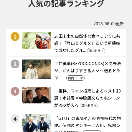
人気の記事ランキング
2026-08-09更新
1
志田未来の自然体な食べっぷりに共
感！「登山＆グルメ」という新機軸
で成功したグル...
国内ドラマ
2
平井美葉(BEYOOOOONDS)×高野洸
が、がんばりすぎる人々へ送るドラ
マ「...
国内ドラマ
3
「相棒」ファン投票によるベスト13
選！水谷豊×寺脇康文らの名シーン
がよみがえる
国内ドラマ
4
「GTO」の鬼塚英吉の高校時代の物
語。伝説のヤンキー二人組、鬼塚英