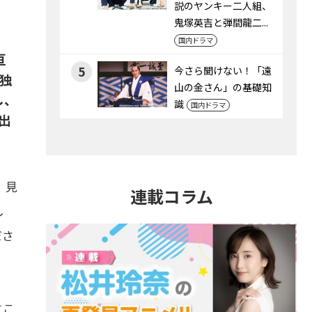
説のヤンキー二人組、
鬼塚英吉と弾間龍二...
国内ドラマ
亘
5
今さら聞けない！「遠
独
山の金さん」の基礎知
し、
識
国内ドラマ
出
。見
連載コラム
し
ださ
にこ