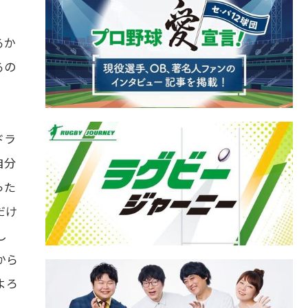
るか
るの
ドラ
自分
った
だけ
し
から
よろ