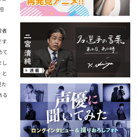
担
、
役者
です
めて
まし
」と
見た
ある