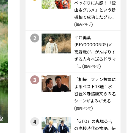
べっぷりに共感！「登
山＆グルメ」という新
機軸で成功したグル...
国内ドラマ
2
平井美葉
(BEYOOOOONDS)×
高野洸が、がんばりす
ぎる人々へ送るドラマ
「...
国内ドラマ
3
「相棒」ファン投票に
よるベスト13選！水
谷豊×寺脇康文らの名
シーンがよみがえる
国内ドラマ
4
「GTO」の鬼塚英吉
の高校時代の物語。伝