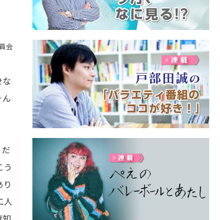
員会
せな
そん
。
くだ
こう
あり
二人
度知