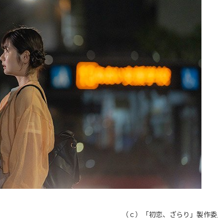
（ｃ）「初恋、ざらり」製作委