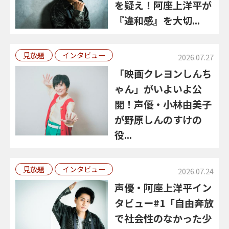
を疑え！阿座上洋平が
『違和感』を大切...
見放題
インタビュー
2026.07.27
「映画クレヨンしんち
ゃん」がいよいよ公
開！声優・小林由美子
が野原しんのすけの
役...
見放題
インタビュー
2026.07.24
声優・阿座上洋平イン
タビュー#1「自由奔放
で社会性のなかった少