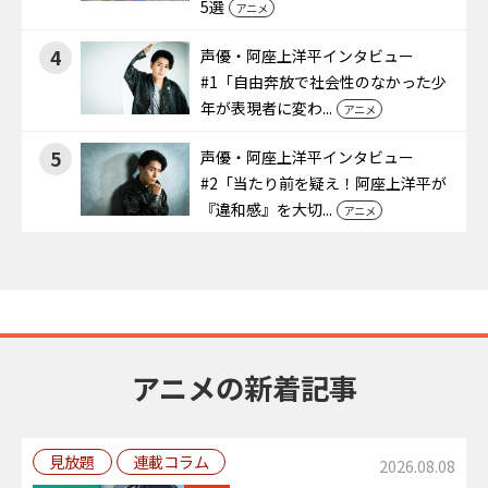
5選
アニメ
4
声優・阿座上洋平インタビュー
#1「自由奔放で社会性のなかった少
年が表現者に変わ...
アニメ
5
声優・阿座上洋平インタビュー
#2「当たり前を疑え！阿座上洋平が
『違和感』を大切...
アニメ
アニメの新着記事
見放題
連載コラム
2026.08.08