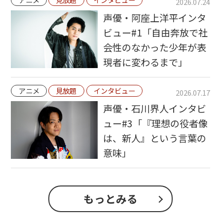
2026.07.24
声優・阿座上洋平インタ
ビュー#1「自由奔放で社
会性のなかった少年が表
現者に変わるまで」
アニメ
見放題
インタビュー
2026.07.17
声優・石川界人インタビ
ュー#3「『理想の役者像
は、新人』という言葉の
意味」
もっとみる