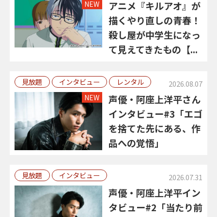
NEW
アニメ『キルアオ』が
描くやり直しの青春！
殺し屋が中学生になっ
て見えてきたもの【...
見放題
インタビュー
レンタル
2026.08.07
NEW
声優・阿座上洋平さん
インタビュー#3「エゴ
を捨てた先にある、作
品への覚悟」
見放題
インタビュー
2026.07.31
声優・阿座上洋平イン
タビュー#2「当たり前