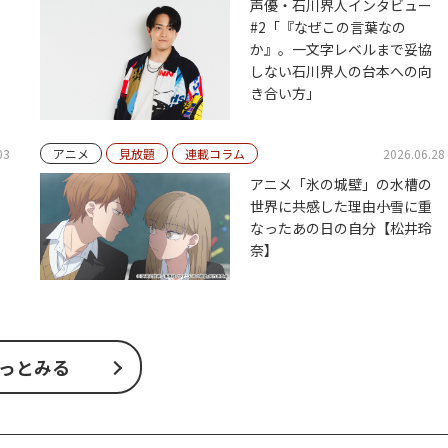
声優・石川界人インタビュー
#2「『なぜこの言葉なの
か』。一文字レベルまで妥協
しない石川界人の台本への向
き合い方」
03
アニメ
見放題
連載コラム
2026.06.28
アニメ「氷の城壁」の水槽の
世界に共感した理由――小雪に重
なったあの日の自分【松井玲
奈】
っとみる