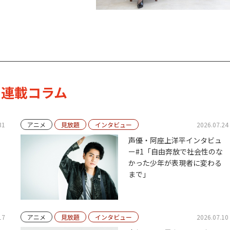
連載コラム
31
アニメ
見放題
インタビュー
2026.07.24
声優・阿座上洋平インタビュ
ー#1「自由奔放で社会性のな
かった少年が表現者に変わる
まで」
17
アニメ
見放題
インタビュー
2026.07.10