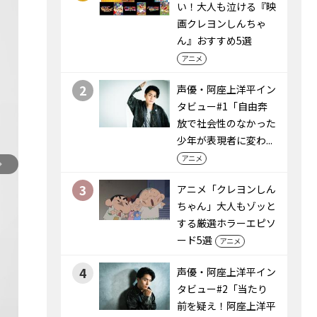
い！大人も泣ける『映
画クレヨンしんちゃ
ん』おすすめ5選
アニメ
2
声優・阿座上洋平イン
タビュー#1「自由奔
放で社会性のなかった
少年が表現者に変わ...
アニメ
3
アニメ「クレヨンしん
ちゃん」大人もゾッと
する厳選ホラーエピソ
ード5選
アニメ
4
声優・阿座上洋平イン
タビュー#2「当たり
前を疑え！阿座上洋平