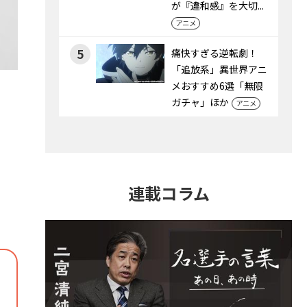
が『違和感』を大切...
アニメ
5
痛快すぎる逆転劇！
「追放系」異世界アニ
メおすすめ6選「無限
ガチャ」ほか
アニメ
連載コラム