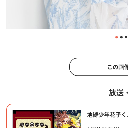
この画
放送
地縛少年花子く