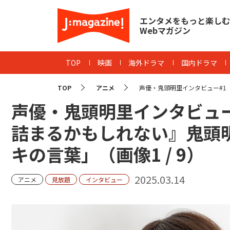
エンタメをもっと楽しむ
Webマガジン
TOP
映画
海外ドラマ
国内ドラマ
TOP
アニメ
声優・鬼頭明里インタビュー#1「
声優・鬼頭明里インタビュ
詰まるかもしれない』鬼頭
キの言葉」（画像
1
/
9
）
2025.03.14
アニメ
見放題
インタビュー