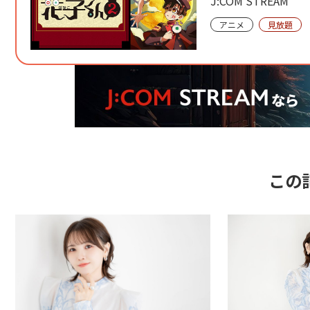
J:COM STREAM
アニメ
見放題
この