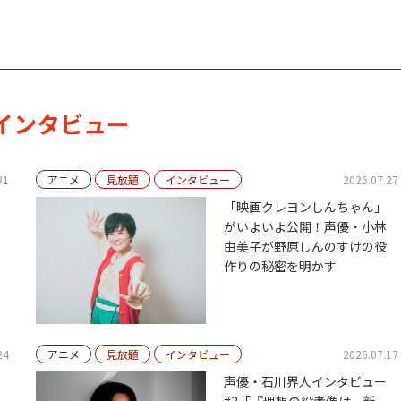
インタビュー
31
アニメ
見放題
インタビュー
2026.07.27
「映画クレヨンしんちゃん」
がいよいよ公開！声優・小林
由美子が野原しんのすけの役
作りの秘密を明かす
24
アニメ
見放題
インタビュー
2026.07.17
声優・石川界人インタビュー