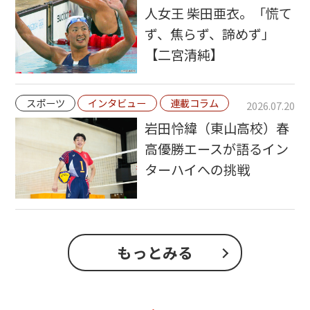
人女王 柴田亜衣。「慌て
ず、焦らず、諦めず」
【二宮清純】
スポーツ
インタビュー
連載コラム
2026.07.20
岩田怜緯（東山高校）春
高優勝エースが語るイン
ターハイへの挑戦
もっとみる