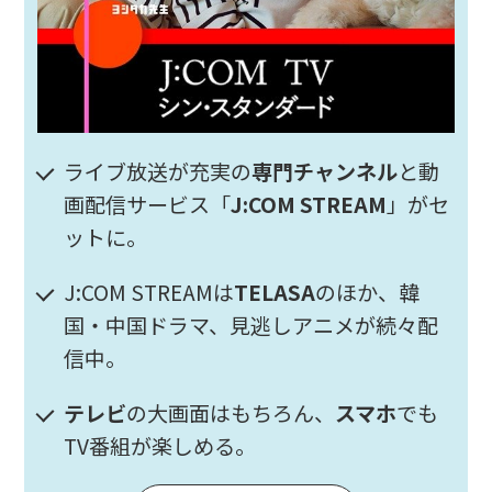
ライブ放送が充実の
専門チャンネル
と動
画配信サービス「
J:COM STREAM
」がセ
ットに。
J:COM STREAMは
TELASA
のほか、韓
国・中国ドラマ、見逃しアニメが続々配
信中。
テレビ
の大画面はもちろん、
スマホ
でも
TV番組が楽しめる。