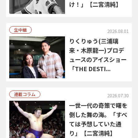
け！」【二宮清純】
生中継
2026.08.01
りくりゅう(三浦璃
来・木原龍一)プロデ
ュースのアイスショー
「THE DESTI...
連載コラム
2026.07.30
一世一代の奇策で曙を
倒した舞の海。「すべ
ては予想していた通
り」【二宮清純】