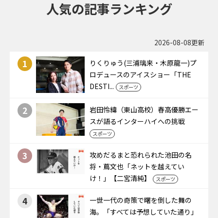
人気の記事ランキング
2026-08-08更新
1
りくりゅう(三浦璃来・木原龍一)プ
ロデュースのアイスショー「THE
DESTI...
スポーツ
2
岩田怜緯（東山高校）春高優勝エー
スが語るインターハイへの挑戦
スポーツ
3
攻めだるまと恐れられた池田の名
将・蔦文也「ネットを越えてい
け！」【二宮清純】
スポーツ
4
一世一代の奇策で曙を倒した舞の
海。「すべては予想していた通り」