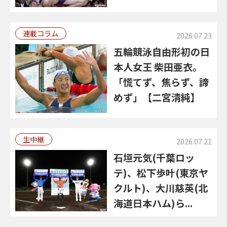
連載コラム
2026.07.23
五輪競泳自由形初の日
本人女王 柴田亜衣。
「慌てず、焦らず、諦
めず」【二宮清純】
生中継
2026.07.21
石垣元気(千葉ロッ
テ)、松下歩叶(東京ヤ
クルト)、大川慈英(北
海道日本ハム)ら...