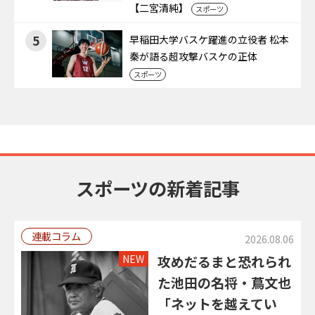
【二宮清純】
スポーツ
5
早稲田大学バスケ躍進の立役者 松本
秦が語る超攻撃バスケの正体
スポーツ
スポーツの新着記事
連載コラム
2026.08.06
NEW
攻めだるまと恐れられ
た池田の名将・蔦文也
「ネットを越えてい