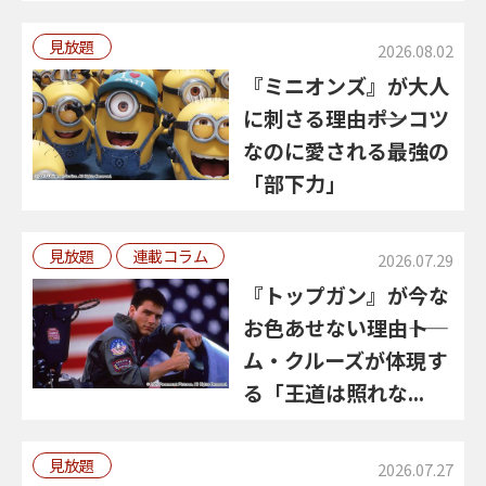
見放題
2026.08.02
『ミニオンズ』が大人
に刺さる理由――ポンコツ
なのに愛される最強の
「部下力」
見放題
連載コラム
2026.07.29
『トップガン』が今な
お色あせない理由――ト
ム・クルーズが体現す
る「王道は照れな...
見放題
2026.07.27