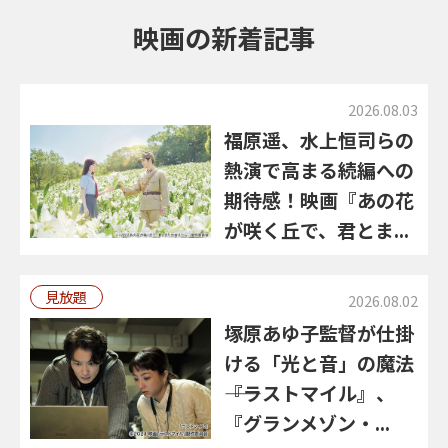
映画の新着記事
2026.08.03
福原遥、水上恒司らの
熱演で高まる続編への
期待感！映画『あの花
が咲く丘で、君とま...
見放題
2026.08.02
塚原あゆ子監督が仕掛
ける「光と音」の魔法
――『ラストマイル』、
『グランメゾン・...