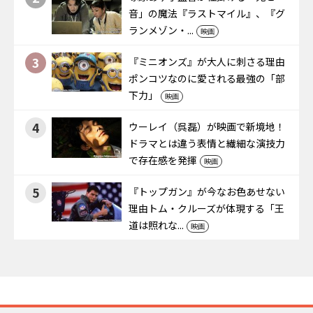
音」の魔法――『ラストマイル』、『グ
ランメゾン・...
映画
3
『ミニオンズ』が大人に刺さる理由――
ポンコツなのに愛される最強の「部
下力」
映画
4
ウーレイ（呉磊）が映画で新境地！
ドラマとは違う表情と繊細な演技力
で存在感を発揮
映画
5
『トップガン』が今なお色あせない
理由――トム・クルーズが体現する「王
道は照れな...
映画