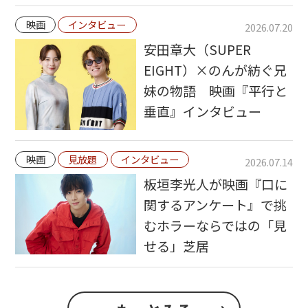
映画
インタビュー
2026.07.20
安田章大（SUPER
EIGHT）×のんが紡ぐ兄
妹の物語 映画『平行と
垂直』インタビュー
映画
見放題
インタビュー
2026.07.14
板垣李光人が映画『口に
関するアンケート』で挑
むホラーならではの「見
せる」芝居