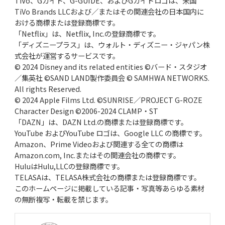
TiVo、Gガイド、G-GUIDE、およびGガイドロゴは、米国
TiVo Brands LLCおよび／またはその関連会社の日本国内に
おける商標または登録商標です。
「Netflix」は、Netflix, Inc.の登録商標です。
「ディズニープラス」は、ウォルト・ディズニー・ジャパン株
式会社が運営するサービスです。
© 2024 Disney and its related entities ©バード・スタジオ
／集英社 ©SAND LAND製作委員会 © SAMHWA NETWORKS.
All rights Reserved.
© 2024 Apple Films Ltd. ©SUNRISE／PROJECT G-ROZE
Character Design ©2006-2024 CLAMP・ST
「DAZN」は、DAZN Ltd.の商標または登録商標です。
YouTube およびYouTube ロゴは、Google LLC の商標です。
Amazon、Prime Videoおよび関連する全ての商標は
Amazon.com, Inc.またはその関連会社の商標です。
HuluはHulu,LLCの登録商標です。
TELASAは、TELASA株式会社の商標または登録商標です。
このホームページに掲載している記事・写真等あらゆる素材
の無断複写・転載を禁じます。