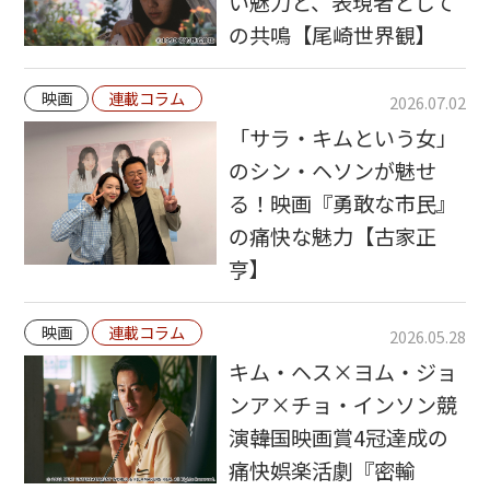
い魅力と、表現者として
の共鳴【尾崎世界観】
映画
連載コラム
2026.07.02
「サラ・キムという女」
のシン・ヘソンが魅せ
る！映画『勇敢な市民』
の痛快な魅力【古家正
亨】
映画
連載コラム
2026.05.28
キム・ヘス×ヨム・ジョ
ンア×チョ・インソン競
演――韓国映画賞4冠達成の
痛快娯楽活劇『密輸