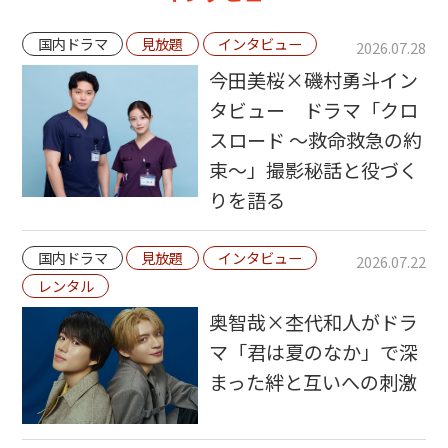
国内ドラマ
見放題
インタビュー
2026.07.28
今田美桜×磯村勇斗イン
タビュー ドラマ「クロ
スロード ～救命救急の約
束～」撮影秘話と役づく
りを語る
国内ドラマ
見放題
インタビュー
2026.07.22
レンタル
奥智哉×杢代和人がドラ
マ「君は夏のなか」で深
まった絆と互いへの刺激