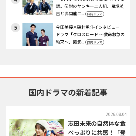
語。伝説のヤンキー二人組、鬼塚英
吉と弾間龍二...
国内ドラマ
5
今田美桜×磯村勇斗インタビュー
ドラマ「クロスロード ～救命救急の
約束～」撮影...
国内ドラマ
国内ドラマの新着記事
2026.08.04
志田未来の自然体な食
べっぷりに共感！「登