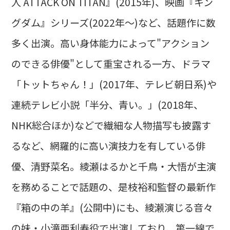
人 ATTACK ON TITAN』(2015年)、映画『キン
グダム』シリーズ(2022年～)など、話題作に数
多く出演。高い身体能力によって"アクション
のできる俳優"として重宝される一方、ドラマ
「トットちゃん！」(2017年、テレビ朝日系)や
連続テレビ小説「半分、青い。」(2018年、
NHK総合ほか)などで繊細な人物描写も披露す
るなど、網羅的に高い演技力を有している俳
優、清野菜名。綾瀬はるかと千鳥・大悟が主演
を務めることで話題の、是枝裕和監督の最新作
『箱の中の羊』(公開中)にも、綾瀬演じる音々
の妹・小滝亜利寿役で出演しており、第一線で