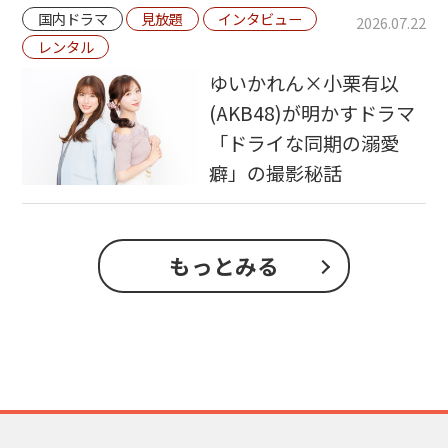
国内ドラマ
見放題
インタビュー
2026.07.22
レンタル
ゆいかれん×小栗有以
(AKB48)が明かすドラマ
「ドライな同期の溺愛
癖」の撮影秘話
もっとみる