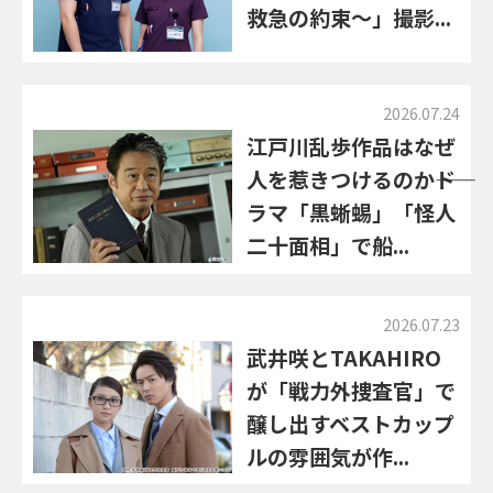
救急の約束～」撮影...
2026.07.24
江戸川乱歩作品はなぜ
人を惹きつけるのか――ド
ラマ「黒蜥蜴」「怪人
二十面相」で船...
2026.07.23
武井咲とTAKAHIRO
が「戦力外捜査官」で
醸し出すベストカップ
ルの雰囲気が作...