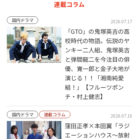
連載コラム
国内ドラマ
2026.07.17
「GTO」の鬼塚英吉の高
校時代の物語。伝説のヤ
ンキー二人組、鬼塚英吉
と弾間龍二を今注目の俳
優、寛一郎と金子大地が
演じる！！「湘南純愛
組！」【フルーツポン
チ・村上健志】
国内ドラマ
連載コラム
2026.07.16
窪田正孝×本田翼「ラジ
エーションハウス〜放射