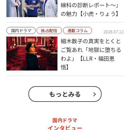
線科の診断レポート〜」
の魅力【小虎・りょう】
国内ドラマ
独占配信
連載コラム
2026.07.12
細木数子の真実をとくと
ご覧あれ「地獄に堕ちる
わよ」【LLR・福田恵
悟】
もっとみる
国内ドラマ
インタビュー