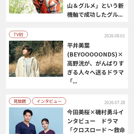
山＆グルメ」という新
機軸で成功したグル...
TV初
2026.08.01
平井美葉
(BEYOOOOONDS)×
高野洸が、がんばりす
ぎる人々へ送るドラマ
「...
見放題
インタビュー
2026.07.28
今田美桜×磯村勇斗イ
ンタビュー ドラマ
「クロスロード ～救命