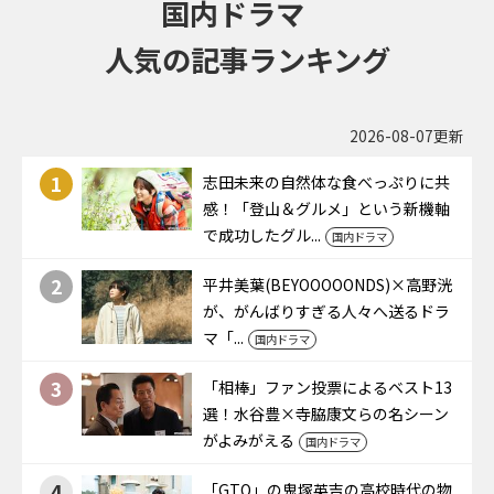
国内ドラマ
人気の記事ランキング
2026-08-07更新
1
志田未来の自然体な食べっぷりに共
感！「登山＆グルメ」という新機軸
で成功したグル...
国内ドラマ
2
平井美葉(BEYOOOOONDS)×高野洸
が、がんばりすぎる人々へ送るドラ
マ「...
国内ドラマ
3
「相棒」ファン投票によるベスト13
選！水谷豊×寺脇康文らの名シーン
がよみがえる
国内ドラマ
4
「GTO」の鬼塚英吉の高校時代の物