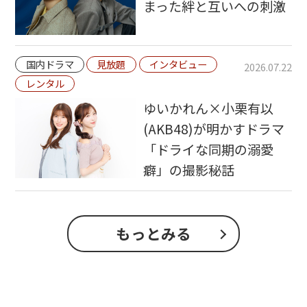
まった絆と互いへの刺激
国内ドラマ
見放題
インタビュー
2026.07.22
レンタル
ゆいかれん×小栗有以
(AKB48)が明かすドラマ
「ドライな同期の溺愛
癖」の撮影秘話
もっとみる