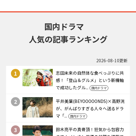
国内ドラマ
人気の記事ランキング
2026-08-10更新
1
志田未来の自然体な食べっぷりに共
感！「登山＆グルメ」という新機軸
で成功したグル...
国内ドラマ
2
平井美葉(BEYOOOOONDS)×高野洸
が、がんばりすぎる人々へ送るドラ
マ「...
国内ドラマ
3
鈴木亮平の真骨頂！狂気から包容力