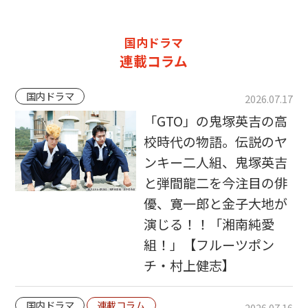
国内ドラマ
連載コラム
国内ドラマ
2026.07.17
「GTO」の鬼塚英吉の高
校時代の物語。伝説のヤ
ンキー二人組、鬼塚英吉
と弾間龍二を今注目の俳
優、寛一郎と金子大地が
演じる！！「湘南純愛
組！」【フルーツポン
チ・村上健志】
国内ドラマ
連載コラム
2026.07.16