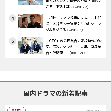
までカメレオン俳優の神髄を堪能で
きる「下剋上球...
国内ドラマ
4
「相棒」ファン投票によるベスト13
選！水谷豊×寺脇康文らの名シーン
がよみがえる
国内ドラマ
5
「GTO」の鬼塚英吉の高校時代の物
語。伝説のヤンキー二人組、鬼塚英
吉と弾間龍二...
国内ドラマ
国内ドラマの新着記事
見放題
2026.08.09