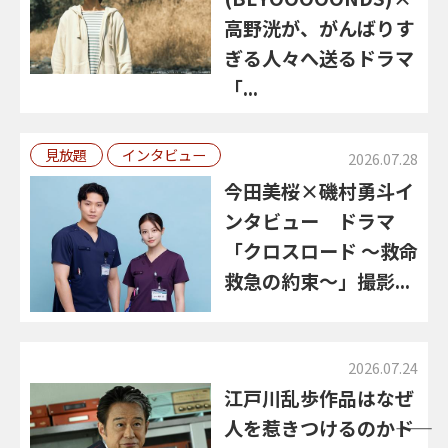
高野洸が、がんばりす
ぎる人々へ送るドラマ
「...
見放題
インタビュー
2026.07.28
今田美桜×磯村勇斗イ
ンタビュー ドラマ
「クロスロード ～救命
救急の約束～」撮影...
2026.07.24
江戸川乱歩作品はなぜ
人を惹きつけるのか――ド