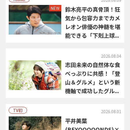
NEW
鈴木亮平の真骨頂！狂
気から包容力までカメ
レオン俳優の神髄を堪
能できる「下剋上球...
2026.08.04
志田未来の自然体な食
べっぷりに共感！「登
山＆グルメ」という新
機軸で成功したグル...
TV初
2026.08.01
平井美葉
(BEYOOOOONDS)×