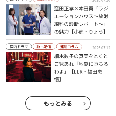
窪田正孝×本田翼「ラジ
エーションハウス〜放射
線科の診断レポート〜」
の魅力【小虎・りょう】
国内ドラマ
独占配信
連載コラム
2026.07.12
細木数子の真実をとくと
ご覧あれ「地獄に堕ちる
わよ」【LLR・福田恵
悟】
もっとみる