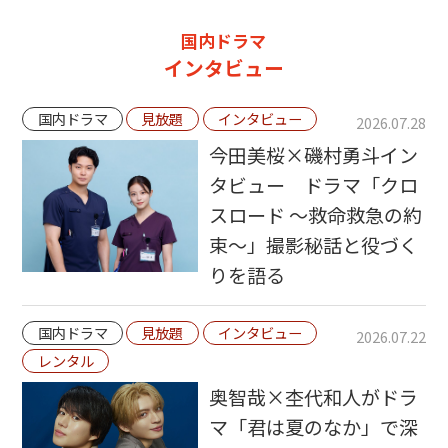
国内ドラマ
インタビュー
国内ドラマ
見放題
インタビュー
2026.07.28
今田美桜×磯村勇斗イン
タビュー ドラマ「クロ
スロード ～救命救急の約
束～」撮影秘話と役づく
りを語る
国内ドラマ
見放題
インタビュー
2026.07.22
レンタル
奥智哉×杢代和人がドラ
マ「君は夏のなか」で深