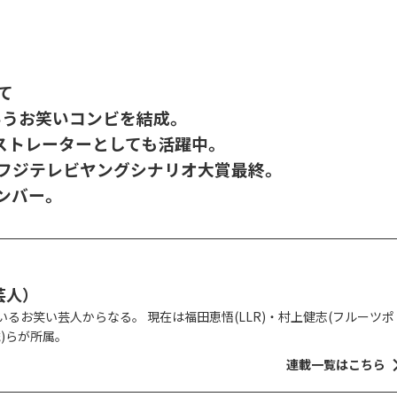
て
いうお笑いコンビを結成。
ストレーターとしても活躍中。
回フジテレビヤングシナリオ大賞最終。
ンバー。
芸人）
るお笑い芸人からなる。 現在は福田恵悟(LLR)・村上健志(フルーツポ
虎)らが所属。
連載一覧はこちら