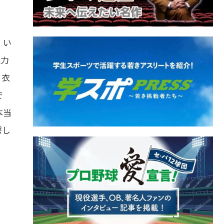
！い
魅力
。衣
で
本当
愕し