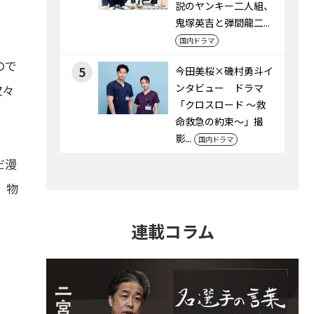
説のヤンキー二人組、
鬼塚英吉と弾間龍二...
国内ドラマ
ので
5
今田美桜×磯村勇斗イ
ンタビュー ドラマ
次々
「クロスロード ～救
命救急の約束～」撮
影...
国内ドラマ
だ漫
、物
連載コラム