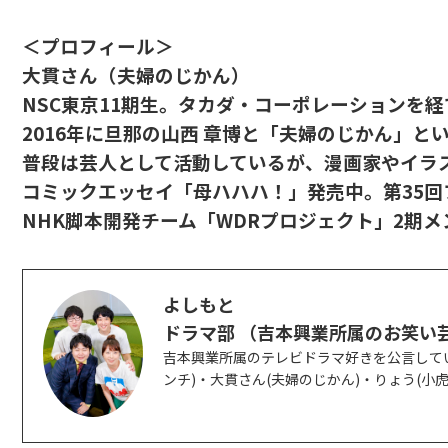
＜プロフィール＞
大貫さん（夫婦のじかん）
NSC東京11期生。タカダ・コーポレーションを経
2016年に旦那の山西 章博と「夫婦のじかん」と
普段は芸人として活動しているが、漫画家やイラ
コミックエッセイ「母ハハハ！」発売中。第35
NHK脚本開発チーム「WDRプロジェクト」2期メ
よしもと
ドラマ部 （吉本興業所属のお笑い
吉本興業所属のテレビドラマ好きを公言してい
ンチ)・大貫さん(夫婦のじかん)・りょう(小