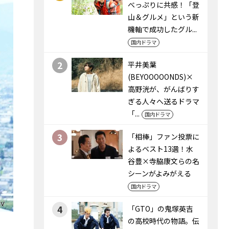
べっぷりに共感！「登
山＆グルメ」という新
機軸で成功したグル...
国内ドラマ
2
平井美葉
(BEYOOOOONDS)×
高野洸が、がんばりす
ぎる人々へ送るドラマ
「...
国内ドラマ
3
「相棒」ファン投票に
よるベスト13選！水
谷豊×寺脇康文らの名
シーンがよみがえる
国内ドラマ
4
「GTO」の鬼塚英吉
の高校時代の物語。伝