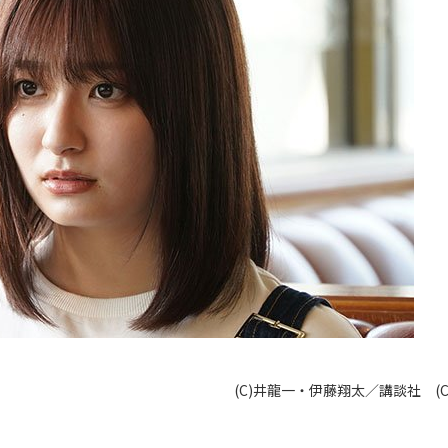
(C)井龍一・伊藤翔太／講談社 (C)