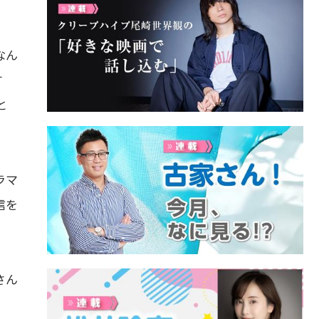
なん
す
と
ラマ
信を
さん