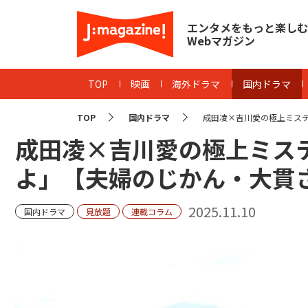
エンタメをもっと楽しむ
Webマガジン
TOP
映画
海外ドラマ
国内ドラマ
TOP
国内ドラマ
成田凌×吉川愛の極上ミステリ
成田凌×吉川愛の極上ミス
よ」【夫婦のじかん・大貫
2025.11.10
国内ドラマ
見放題
連載コラム