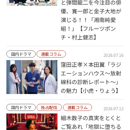
と弾間龍二を今注目の俳
優、寛一郎と金子大地が
演じる！！「湘南純愛
組！」【フルーツポン
チ・村上健志】
国内ドラマ
連載コラム
2026.07.16
窪田正孝×本田翼「ラジ
エーションハウス〜放射
線科の診断レポート〜」
の魅力【小虎・りょう】
国内ドラマ
独占配信
連載コラム
2026.07.12
細木数子の真実をとくと
ご覧あれ「地獄に堕ちる