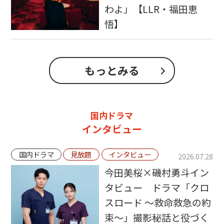
わよ」【LLR・福田恵
悟】
もっとみる
国内ドラマ
インタビュー
国内ドラマ
見放題
インタビュー
2026.07.28
今田美桜×磯村勇斗イン
タビュー ドラマ「クロ
スロード ～救命救急の約
束～」撮影秘話と役づく