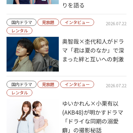
りを語る
国内ドラマ
見放題
インタビュー
2026.07.22
レンタル
奥智哉×杢代和人がドラ
マ「君は夏のなか」で深
まった絆と互いへの刺激
国内ドラマ
見放題
インタビュー
2026.07.22
レンタル
ゆいかれん×小栗有以
(AKB48)が明かすドラマ
「ドライな同期の溺愛
癖」の撮影秘話