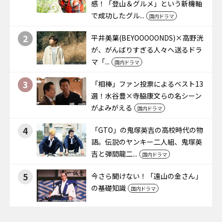
感！「登山＆グルメ」という新機軸
で成功したグル...
国内ドラマ
2
平井美葉(BEYOOOOONDS)×高野洸
が、がんばりすぎる人々へ送るドラ
マ「...
国内ドラマ
3
「相棒」ファン投票によるベスト13
選！水谷豊×寺脇康文らの名シーン
がよみがえる
国内ドラマ
4
「GTO」の鬼塚英吉の高校時代の物
語。伝説のヤンキー二人組、鬼塚英
吉と弾間龍二...
国内ドラマ
5
今さら聞けない！「遠山の金さん」
の基礎知識
国内ドラマ