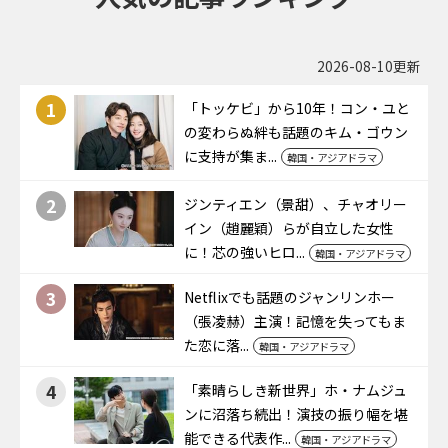
2026-08-10更新
1
「トッケビ」から10年！コン・ユと
の変わらぬ絆も話題のキム・ゴウン
に支持が集ま...
韓国・アジアドラマ
2
ジンティエン（景甜）、チャオリー
イン（趙麗穎）らが自立した女性
に！芯の強いヒロ...
韓国・アジアドラマ
3
Netflixでも話題のジャンリンホー
（張凌赫）主演！記憶を失ってもま
た恋に落...
韓国・アジアドラマ
4
「素晴らしき新世界」ホ・ナムジュ
ンに沼落ち続出！演技の振り幅を堪
能できる代表作...
韓国・アジアドラマ