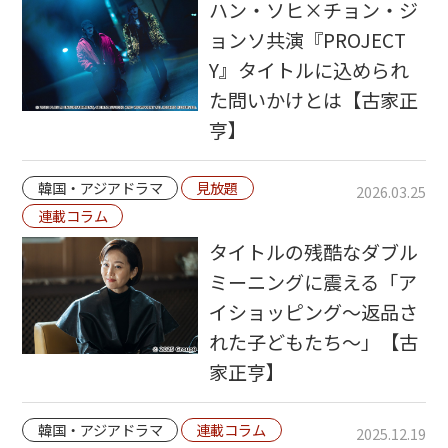
ハン・ソヒ×チョン・ジ
ョンソ共演『PROJECT
Y』タイトルに込められ
た問いかけとは【古家正
亨】
韓国・アジアドラマ
見放題
2026.03.25
連載コラム
タイトルの残酷なダブル
ミーニングに震える「ア
イショッピング～返品さ
れた子どもたち～」【古
家正亨】
韓国・アジアドラマ
連載コラム
2025.12.19