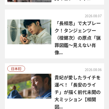
2026.08.07
「長相思」で大ブレー
ク！タンジェンツー
（檀健次）の原点「猟
罪図鑑～見えない肖
像...
日本初
2026.08.06
貴妃が愛したライチを
運べ！「長安のライ
チ」が描く前代未聞の
大ミッション【相関
図...