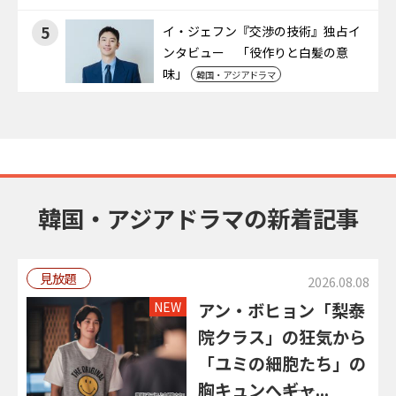
5
イ・ジェフン『交渉の技術』独占イ
ンタビュー 「役作りと白髪の意
味」
韓国・アジアドラマ
韓国・アジアドラマの新着記事
見放題
2026.08.08
NEW
アン・ボヒョン「梨泰
院クラス」の狂気から
「ユミの細胞たち」の
胸キュンへ――ギャ...