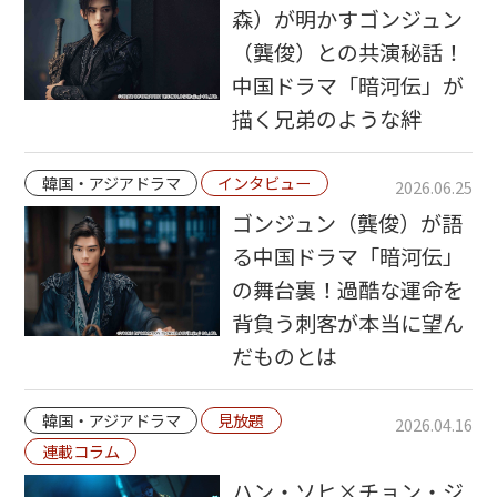
森）が明かすゴンジュン
（龔俊）との共演秘話！
中国ドラマ「暗河伝」が
描く兄弟のような絆
韓国・アジアドラマ
インタビュー
2026.06.25
ゴンジュン（龔俊）が語
る中国ドラマ「暗河伝」
の舞台裏！過酷な運命を
背負う刺客が本当に望ん
だものとは
韓国・アジアドラマ
見放題
2026.04.16
連載コラム
ハン・ソヒ×チョン・ジ