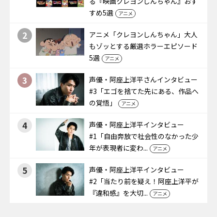
る『映画クレヨンしんちゃん』おす
すめ5選
アニメ
2
アニメ「クレヨンしんちゃん」大人
もゾッとする厳選ホラーエピソード
5選
アニメ
3
声優・阿座上洋平さんインタビュー
#3「エゴを捨てた先にある、作品へ
の覚悟」
アニメ
4
声優・阿座上洋平インタビュー
#1「自由奔放で社会性のなかった少
年が表現者に変わ...
アニメ
5
声優・阿座上洋平インタビュー
#2「当たり前を疑え！阿座上洋平が
『違和感』を大切...
アニメ