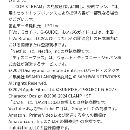
「J:COM STREAM」の見放題作品に関し、契約プラン、ご利
用のセットトップボックスにより提供内容が一部異なる場合
がございます。
番組データ提供元：IPG Inc.
TiVo、Gガイド、G-GUIDE、およびGガイドロゴは、米国
TiVo Brands LLCおよび／またはその関連会社の日本国内に
おける商標または登録商標です。
「Netflix」は、Netflix, Inc.の登録商標です。
「ディズニープラス」は、ウォルト・ディズニー・ジャパン株
式会社が運営するサービスです。
© 2024 Disney and its related entities ©バード・スタジオ
／集英社 ©SAND LAND製作委員会 © SAMHWA NETWORKS.
All rights Reserved.
© 2024 Apple Films Ltd. ©SUNRISE／PROJECT G-ROZE
Character Design ©2006-2024 CLAMP・ST
「DAZN」は、DAZN Ltd.の商標または登録商標です。
YouTube およびYouTube ロゴは、Google LLC の商標です。
Amazon、Prime Videoおよび関連する全ての商標は
Amazon.com, Inc.またはその関連会社の商標です。
HuluはHulu,LLCの登録商標です。