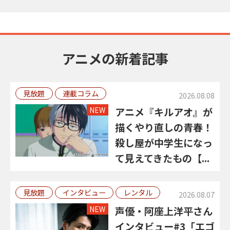
アニメの新着記事
見放題
連載コラム
2026.08.08
NEW
アニメ『キルアオ』が
描くやり直しの青春！
殺し屋が中学生になっ
て見えてきたもの【...
見放題
インタビュー
レンタル
2026.08.07
NEW
声優・阿座上洋平さん
インタビュー#3「エゴ