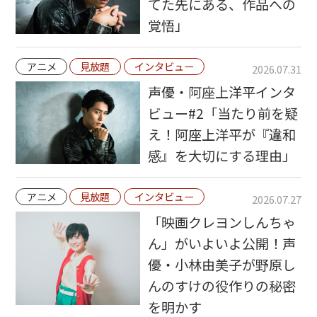
てた先にある、作品への
覚悟」
アニメ
見放題
インタビュー
2026.07.31
声優・阿座上洋平インタ
ビュー#2「当たり前を疑
え！阿座上洋平が『違和
感』を大切にする理由」
アニメ
見放題
インタビュー
2026.07.27
「映画クレヨンしんちゃ
ん」がいよいよ公開！声
優・小林由美子が野原し
んのすけの役作りの秘密
を明かす