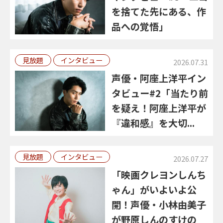
を捨てた先にある、作
品への覚悟」
見放題
インタビュー
2026.07.31
声優・阿座上洋平イン
タビュー#2「当たり前
を疑え！阿座上洋平が
『違和感』を大切...
見放題
インタビュー
2026.07.27
「映画クレヨンしんち
ゃん」がいよいよ公
開！声優・小林由美子
が野原しんのすけの