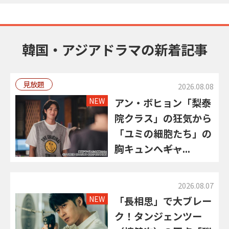
韓国・アジアドラマの新着記事
見放題
2026.08.08
NEW
アン・ボヒョン「梨泰
院クラス」の狂気から
「ユミの細胞たち」の
胸キュンへ――ギャ...
2026.08.07
NEW
「長相思」で大ブレー
ク！タンジェンツー