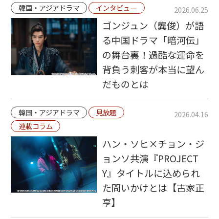
韓国・アジアドラマ
インタビュー
2026.06.25
ゴンジュン（龔俊）が語
る中国ドラマ「暗河伝」
の舞台裏！過酷な運命を
背負う刺客が本当に望ん
だものとは
韓国・アジアドラマ
見放題
2026.04.16
連載コラム
ハン・ソヒ×チョン・ジ
ョンソ共演『PROJECT
Y』タイトルに込められ
た問いかけとは【古家正
亨】