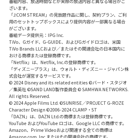
番組内容、放送時間などが実際の放送内容と異なる場合がご
ざいます。
「J:COM STREAM」の見放題作品に関し、契約プラン、ご利
用のセットトップボックスにより提供内容が一部異なる場合
がございます。
番組データ提供元：IPG Inc.
TiVo、Gガイド、G-GUIDE、およびGガイドロゴは、米国
TiVo Brands LLCおよび／またはその関連会社の日本国内に
おける商標または登録商標です。
「Netflix」は、Netflix, Inc.の登録商標です。
「ディズニープラス」は、ウォルト・ディズニー・ジャパン株
式会社が運営するサービスです。
© 2024 Disney and its related entities ©バード・スタジオ
／集英社 ©SAND LAND製作委員会 © SAMHWA NETWORKS.
All rights Reserved.
© 2024 Apple Films Ltd. ©SUNRISE／PROJECT G-ROZE
Character Design ©2006-2024 CLAMP・ST
「DAZN」は、DAZN Ltd.の商標または登録商標です。
YouTube およびYouTube ロゴは、Google LLC の商標です。
Amazon、Prime Videoおよび関連する全ての商標は
Amazon.com, Inc.またはその関連会社の商標です。