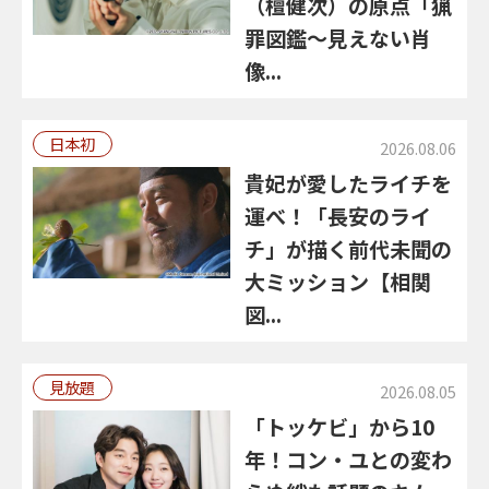
（檀健次）の原点「猟
罪図鑑～見えない肖
像...
日本初
2026.08.06
貴妃が愛したライチを
運べ！「長安のライ
チ」が描く前代未聞の
大ミッション【相関
図...
見放題
2026.08.05
「トッケビ」から10
年！コン・ユとの変わ