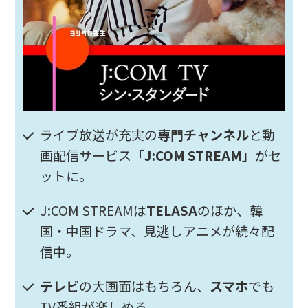
ライブ放送が充実の
専門チャンネル
と動
画配信サービス「
J:COM STREAM
」がセ
ットに。
J:COM STREAMは
TELASA
のほか、韓
国・中国ドラマ、見逃しアニメが続々配
信中。
テレビ
の大画面はもちろん、
スマホ
でも
TV番組が楽しめる。