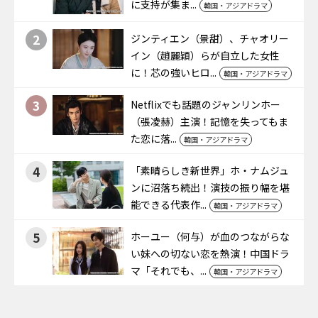
に支持が集ま...
韓国・アジアドラマ
2
ジンティエン（景甜）、チャオリー
イン（趙麗穎）らが自立した女性
に！芯の強いヒロ...
韓国・アジアドラマ
3
Netflixでも話題のジャンリンホー
（張凌赫）主演！記憶を失ってもま
た恋に落...
韓国・アジアドラマ
4
「素晴らしき新世界」ホ・ナムジュ
ンに沼落ち続出！演技の振り幅を堪
能できる代表作...
韓国・アジアドラマ
5
ホーユー（何与）が血のつながらな
い妹への切ない恋を熱演！中国ドラ
マ「それでも、...
韓国・アジアドラマ