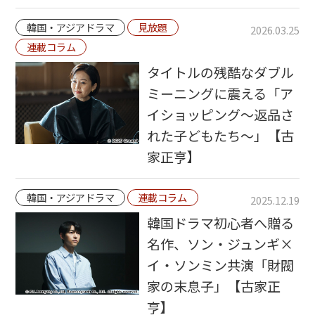
韓国・アジアドラマ
見放題
2026.03.25
連載コラム
タイトルの残酷なダブル
ミーニングに震える「ア
イショッピング～返品さ
れた子どもたち～」【古
家正亨】
韓国・アジアドラマ
連載コラム
2025.12.19
韓国ドラマ初心者へ贈る
名作、ソン・ジュンギ×
イ・ソンミン共演「財閥
家の末息子」【古家正
亨】