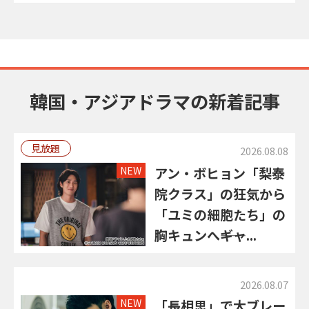
韓国・アジアドラマの新着記事
見放題
2026.08.08
NEW
アン・ボヒョン「梨泰
院クラス」の狂気から
「ユミの細胞たち」の
胸キュンへ――ギャ...
2026.08.07
NEW
「長相思」で大ブレー