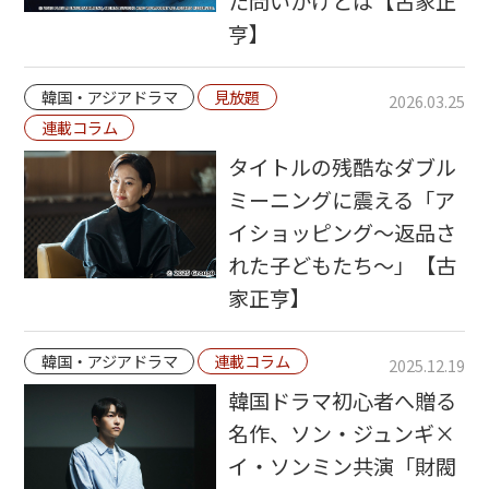
た問いかけとは【古家正
亨】
韓国・アジアドラマ
見放題
2026.03.25
連載コラム
タイトルの残酷なダブル
ミーニングに震える「ア
イショッピング～返品さ
れた子どもたち～」【古
家正亨】
韓国・アジアドラマ
連載コラム
2025.12.19
韓国ドラマ初心者へ贈る
名作、ソン・ジュンギ×
イ・ソンミン共演「財閥