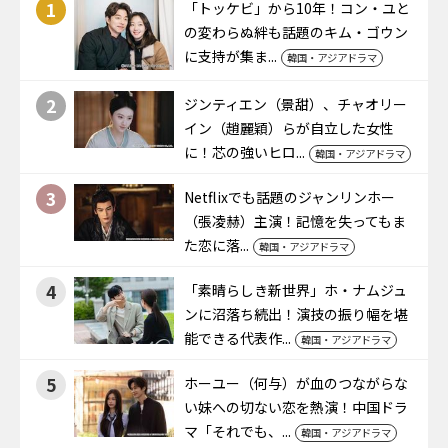
1
「トッケビ」から10年！コン・ユと
の変わらぬ絆も話題のキム・ゴウン
に支持が集ま...
韓国・アジアドラマ
2
ジンティエン（景甜）、チャオリー
イン（趙麗穎）らが自立した女性
に！芯の強いヒロ...
韓国・アジアドラマ
3
Netflixでも話題のジャンリンホー
（張凌赫）主演！記憶を失ってもま
た恋に落...
韓国・アジアドラマ
4
「素晴らしき新世界」ホ・ナムジュ
ンに沼落ち続出！演技の振り幅を堪
能できる代表作...
韓国・アジアドラマ
5
ホーユー（何与）が血のつながらな
い妹への切ない恋を熱演！中国ドラ
マ「それでも、...
韓国・アジアドラマ