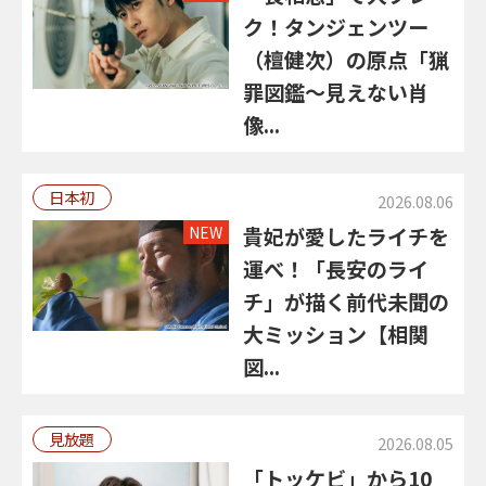
ク！タンジェンツー
（檀健次）の原点「猟
罪図鑑～見えない肖
像...
日本初
2026.08.06
NEW
貴妃が愛したライチを
運べ！「長安のライ
チ」が描く前代未聞の
大ミッション【相関
図...
見放題
2026.08.05
「トッケビ」から10