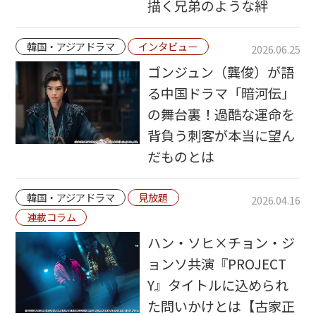
描く兄弟のような絆
韓国・アジアドラマ
インタビュー
2026.06.25
ゴンジュン（龔俊）が語
る中国ドラマ「暗河伝」
の舞台裏！過酷な運命を
背負う刺客が本当に望ん
だものとは
韓国・アジアドラマ
見放題
2026.04.16
連載コラム
ハン・ソヒ×チョン・ジ
ョンソ共演『PROJECT
Y』タイトルに込められ
た問いかけとは【古家正