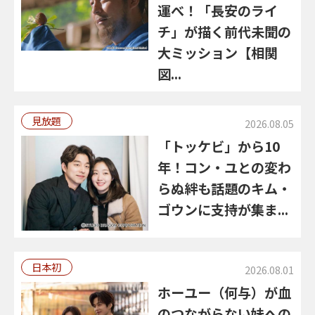
運べ！「長安のライ
チ」が描く前代未聞の
大ミッション【相関
図...
見放題
2026.08.05
「トッケビ」から10
年！コン・ユとの変わ
らぬ絆も話題のキム・
ゴウンに支持が集ま...
日本初
2026.08.01
ホーユー（何与）が血
のつながらない妹への