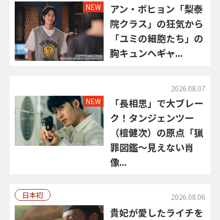
NEW
アン・ボヒョン「梨泰
院クラス」の狂気から
「ユミの細胞たち」の
胸キュンへ――ギャ...
2026.08.07
NEW
「長相思」で大ブレー
ク！タンジェンツー
（檀健次）の原点「猟
罪図鑑～見えない肖
像...
日本初
2026.08.06
貴妃が愛したライチを