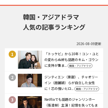
韓国・アジアドラマ
人気の記事ランキング
2026-08-09更新
1
「トッケビ」から10年！コン・ユと
の変わらぬ絆も話題のキム・ゴウン
に支持が集ま...
韓国・アジアドラマ
2
ジンティエン（景甜）、チャオリー
イン（趙麗穎）らが自立した女性
に！芯の強いヒロ...
韓国・アジアドラマ
3
Netflixでも話題のジャンリンホー
（張凌赫）主演！記憶を失ってもま