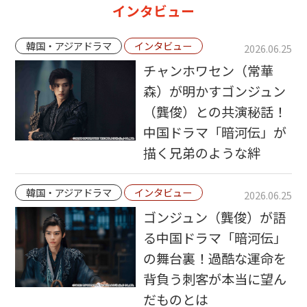
インタビュー
韓国・アジアドラマ
インタビュー
2026.06.25
チャンホワセン（常華
森）が明かすゴンジュン
（龔俊）との共演秘話！
中国ドラマ「暗河伝」が
描く兄弟のような絆
韓国・アジアドラマ
インタビュー
2026.06.25
ゴンジュン（龔俊）が語
る中国ドラマ「暗河伝」
の舞台裏！過酷な運命を
背負う刺客が本当に望ん
だものとは