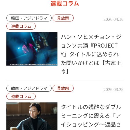
連載コラム
韓国・アジアドラマ
見放題
2026.04.16
連載コラム
ハン・ソヒ×チョン・ジ
ョンソ共演『PROJECT
Y』タイトルに込められ
た問いかけとは【古家正
亨】
韓国・アジアドラマ
見放題
2026.03.25
連載コラム
タイトルの残酷なダブル
ミーニングに震える「ア
イショッピング～返品さ