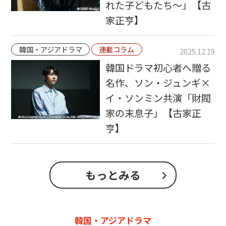
れた子どもたち～」【古
家正亨】
韓国・アジアドラマ
連載コラム
2025.12.19
韓国ドラマ初心者へ贈る
名作、ソン・ジュンギ×
イ・ソンミン共演「財閥
家の末息子」【古家正
亨】
もっとみる
韓国・アジアドラマ