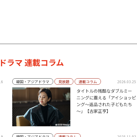
ドラマ
連載コラム
16
韓国・アジアドラマ
見放題
連載コラム
2026.03.25
タイトルの残酷なダブルミー
ニングに震える「アイショッピ
ング～返品された子どもたち
～」【古家正亨】
19
韓国・アジアドラマ
連載コラム
2025.11.02