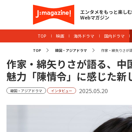
エンタメをもっと楽しむ
Webマガジン
TOP
映画
海外ドラマ
国内ドラマ
TOP
韓国・アジアドラマ
作家・綿矢りさが語
作家・綿矢りさが語る、中
魅力「陳情令」に感じた新
2025.05.20
韓国・アジアドラマ
インタビュー