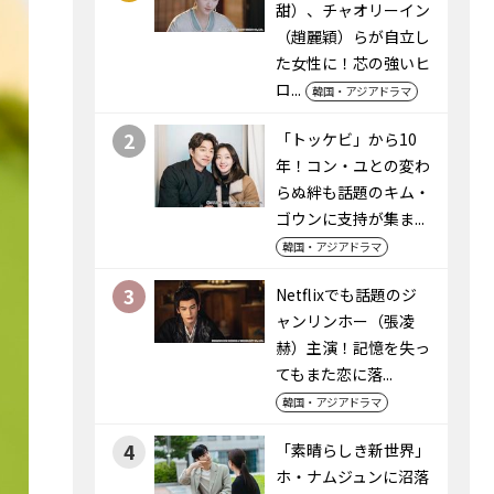
甜）、チャオリーイン
（趙麗穎）らが自立し
た女性に！芯の強いヒ
ロ...
韓国・アジアドラマ
2
「トッケビ」から10
年！コン・ユとの変わ
らぬ絆も話題のキム・
ゴウンに支持が集ま...
韓国・アジアドラマ
3
Netflixでも話題のジ
ャンリンホー（張凌
赫）主演！記憶を失っ
てもまた恋に落...
韓国・アジアドラマ
4
「素晴らしき新世界」
ホ・ナムジュンに沼落