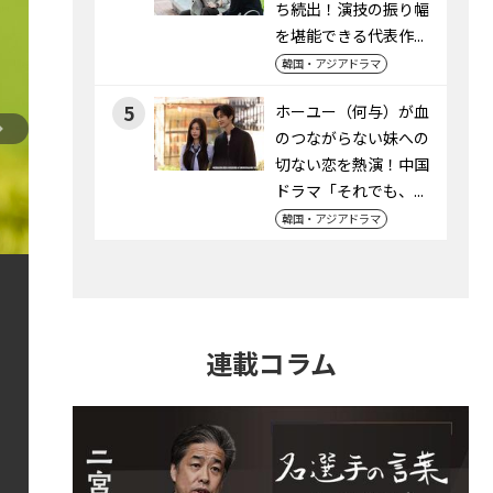
ち続出！演技の振り幅
を堪能できる代表作...
韓国・アジアドラマ
5
ホーユー（何与）が血
のつながらない妹への
切ない恋を熱演！中国
ドラマ「それでも、...
韓国・アジアドラマ
連載コラム