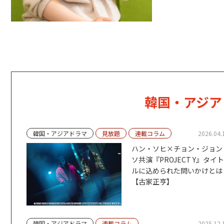
韓国・アジア
韓国・アジアドラマ
見放題
連載コラム
2026.04.
ハン・ソヒ×チョン・ジョン
ソ共演『PROJECT Y』タイト
ルに込められた問いかけとは
【古家正亨】
韓国・アジアドラマ
連載コラム
2025.12.