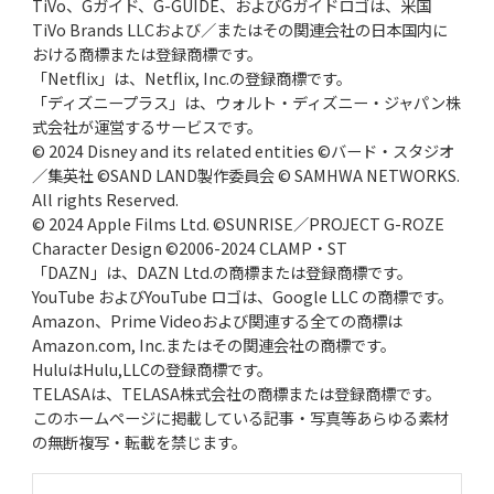
TiVo、Gガイド、G-GUIDE、およびGガイドロゴは、米国
TiVo Brands LLCおよび／またはその関連会社の日本国内に
おける商標または登録商標です。
「Netflix」は、Netflix, Inc.の登録商標です。
「ディズニープラス」は、ウォルト・ディズニー・ジャパン株
式会社が運営するサービスです。
© 2024 Disney and its related entities ©バード・スタジオ
／集英社 ©SAND LAND製作委員会 © SAMHWA NETWORKS.
All rights Reserved.
© 2024 Apple Films Ltd. ©SUNRISE／PROJECT G-ROZE
Character Design ©2006-2024 CLAMP・ST
「DAZN」は、DAZN Ltd.の商標または登録商標です。
YouTube およびYouTube ロゴは、Google LLC の商標です。
Amazon、Prime Videoおよび関連する全ての商標は
Amazon.com, Inc.またはその関連会社の商標です。
HuluはHulu,LLCの登録商標です。
TELASAは、TELASA株式会社の商標または登録商標です。
このホームページに掲載している記事・写真等あらゆる素材
の無断複写・転載を禁じます。