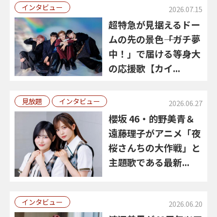
インタビュー
2026.07.15
超特急が見据えるドー
ムの先の景色――「ガチ夢
中！」で届ける等身大
の応援歌【カイ...
見放題
インタビュー
2026.06.27
櫻坂 46・的野美青＆
遠藤理子がアニメ「夜
桜さんちの大作戦」と
主題歌である最新...
インタビュー
2026.06.20