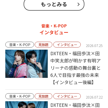
もっとみる
音楽・K-POP
インタビュー
音楽・K-POP
見放題
インタビュー
2026.07.25
DXTEEN・福田歩汰×田
中笑太郎が明かす有明ア
リーナの感動の舞台裏と
6人で目指す最強の未来
【インタビュー後編】
音楽・K-POP
見放題
インタビュー
2026.07.22
DXTEEN・福田歩汰×田