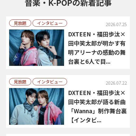
音楽・K-POPの新着記事
見放題
インタビュー
2026.07.25
DXTEEN・福田歩汰×
田中笑太郎が明かす有
明アリーナの感動の舞
台裏と6人で目...
見放題
インタビュー
2026.07.22
DXTEEN・福田歩汰×
田中笑太郎が語る新曲
「Wanna」制作舞台裏
【インタビ...