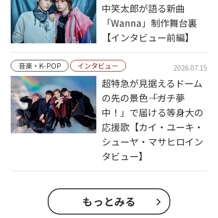
中笑太郎が語る新曲
「Wanna」制作舞台裏
【インタビュー前編】
音楽・K-POP
インタビュー
2026.07.15
超特急が見据えるドーム
の先の景色――「ガチ夢
中！」で届ける等身大の
応援歌【カイ・ユーキ・
シューヤ・マサヒロイン
タビュー】
もっとみる