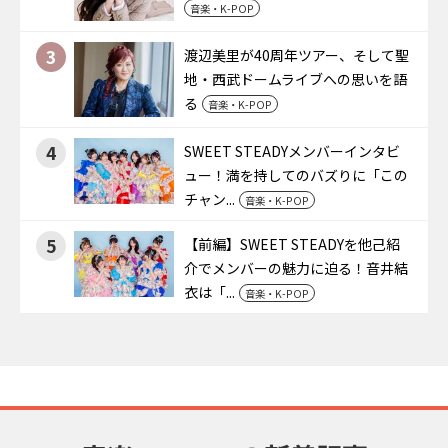
音楽・K-POP
3
渡辺美里が40周年ツアー、そして聖
地・西武ドームライブへの思いを語
る
音楽・K-POP
4
SWEET STEADYメンバーインタビ
ュー！満を持してのバズりに「この
チャン...
音楽・K-POP
5
【前編】SWEET STEADYを他己紹
介でメンバーの魅力に迫る！音井結
衣は「...
音楽・K-POP