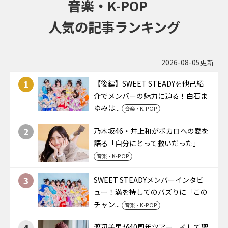
音楽・K-POP
人気の記事ランキング
2026-08-05更新
1
【後編】SWEET STEADYを他己紹
介でメンバーの魅力に迫る！白石ま
ゆみは...
音楽・K-POP
2
乃木坂46・井上和がボカロへの愛を
語る「自分にとって救いだった」
音楽・K-POP
3
SWEET STEADYメンバーインタビ
ュー！満を持してのバズりに「この
チャン...
音楽・K-POP
4
渡辺美里が40周年ツアー、そして聖