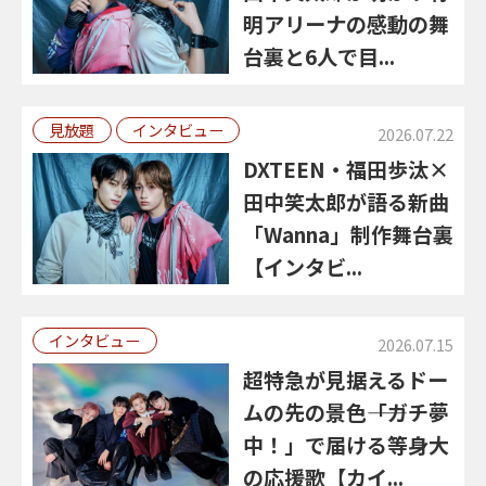
明アリーナの感動の舞
台裏と6人で目...
見放題
インタビュー
2026.07.22
DXTEEN・福田歩汰×
田中笑太郎が語る新曲
「Wanna」制作舞台裏
【インタビ...
インタビュー
2026.07.15
超特急が見据えるドー
ムの先の景色――「ガチ夢
中！」で届ける等身大
の応援歌【カイ...