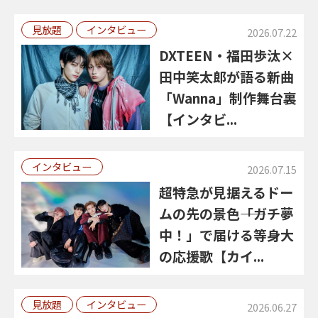
見放題
インタビュー
2026.07.22
DXTEEN・福田歩汰×
田中笑太郎が語る新曲
「Wanna」制作舞台裏
【インタビ...
インタビュー
2026.07.15
超特急が見据えるドー
ムの先の景色――「ガチ夢
中！」で届ける等身大
の応援歌【カイ...
見放題
インタビュー
2026.06.27