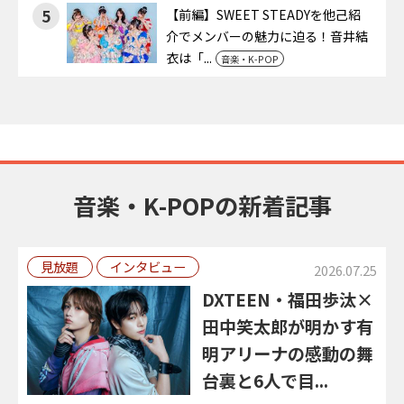
5
【前編】SWEET STEADYを他己紹
介でメンバーの魅力に迫る！音井結
衣は「...
音楽・K-POP
音楽・K-POPの新着記事
見放題
インタビュー
2026.07.25
DXTEEN・福田歩汰×
田中笑太郎が明かす有
明アリーナの感動の舞
台裏と6人で目...