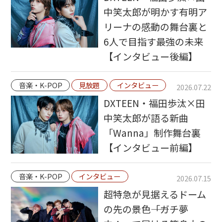
中笑太郎が明かす有明ア
リーナの感動の舞台裏と
6人で目指す最強の未来
【インタビュー後編】
音楽・K-POP
見放題
インタビュー
2026.07.22
DXTEEN・福田歩汰×田
中笑太郎が語る新曲
「Wanna」制作舞台裏
【インタビュー前編】
音楽・K-POP
インタビュー
2026.07.15
超特急が見据えるドーム
の先の景色――「ガチ夢