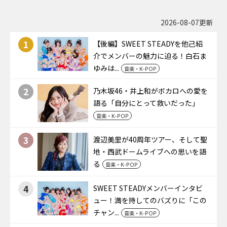
2026-08-07更新
1
【後編】SWEET STEADYを他己紹
介でメンバーの魅力に迫る！白石ま
ゆみは...
音楽・K-POP
2
乃木坂46・井上和がボカロへの愛を
語る「自分にとって救いだった」
音楽・K-POP
3
渡辺美里が40周年ツアー、そして聖
地・西武ドームライブへの思いを語
る
音楽・K-POP
4
SWEET STEADYメンバーインタビ
ュー！満を持してのバズりに「この
チャン...
音楽・K-POP