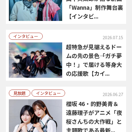
「Wanna」制作舞台裏
【インタビ...
インタビュー
2026.07.15
超特急が見据えるドー
ムの先の景色――「ガチ夢
中！」で届ける等身大
の応援歌【カイ...
見放題
インタビュー
2026.06.27
櫻坂 46・的野美青＆
遠藤理子がアニメ「夜
桜さんちの大作戦」と
主題歌である最新...