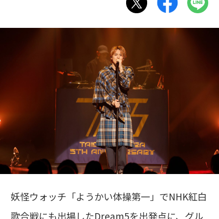
妖怪ウォッチ「ようかい体操第一」でNHK紅白
歌合戦にも出場したDream5を出発点に、グル