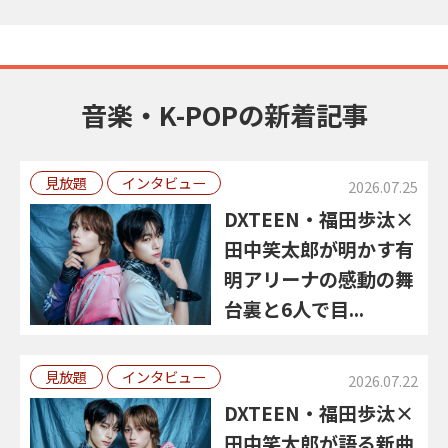
音楽・K-POPの新着記事
見放題
インタビュー
2026.07.25
DXTEEN・福田歩汰×
田中笑太郎が明かす有
明アリーナの感動の舞
台裏と6人で目...
見放題
インタビュー
2026.07.22
DXTEEN・福田歩汰×
田中笑太郎が語る新曲