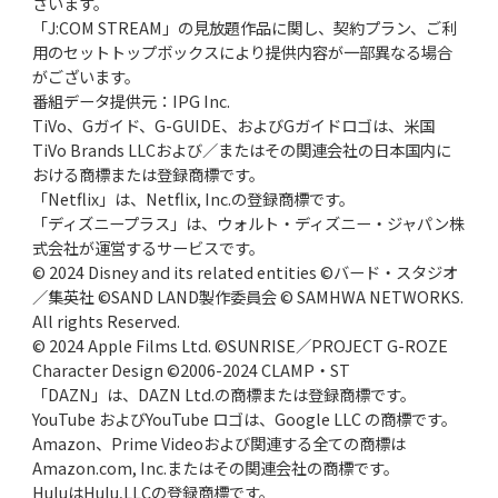
ざいます。
「J:COM STREAM」の見放題作品に関し、契約プラン、ご利
用のセットトップボックスにより提供内容が一部異なる場合
がございます。
番組データ提供元：IPG Inc.
TiVo、Gガイド、G-GUIDE、およびGガイドロゴは、米国
TiVo Brands LLCおよび／またはその関連会社の日本国内に
おける商標または登録商標です。
「Netflix」は、Netflix, Inc.の登録商標です。
「ディズニープラス」は、ウォルト・ディズニー・ジャパン株
式会社が運営するサービスです。
© 2024 Disney and its related entities ©バード・スタジオ
／集英社 ©SAND LAND製作委員会 © SAMHWA NETWORKS.
All rights Reserved.
© 2024 Apple Films Ltd. ©SUNRISE／PROJECT G-ROZE
Character Design ©2006-2024 CLAMP・ST
「DAZN」は、DAZN Ltd.の商標または登録商標です。
YouTube およびYouTube ロゴは、Google LLC の商標です。
Amazon、Prime Videoおよび関連する全ての商標は
Amazon.com, Inc.またはその関連会社の商標です。
HuluはHulu,LLCの登録商標です。