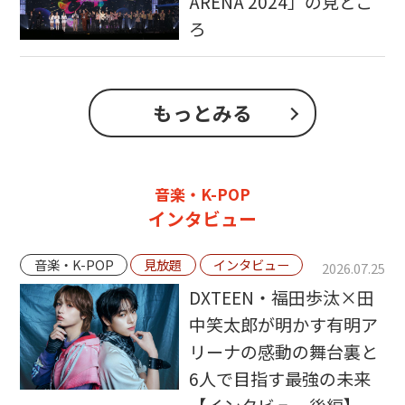
ARENA 2024」の見どこ
ろ
もっとみる
音楽・K-POP
インタビュー
音楽・K-POP
見放題
インタビュー
2026.07.25
DXTEEN・福田歩汰×田
中笑太郎が明かす有明ア
リーナの感動の舞台裏と
6人で目指す最強の未来