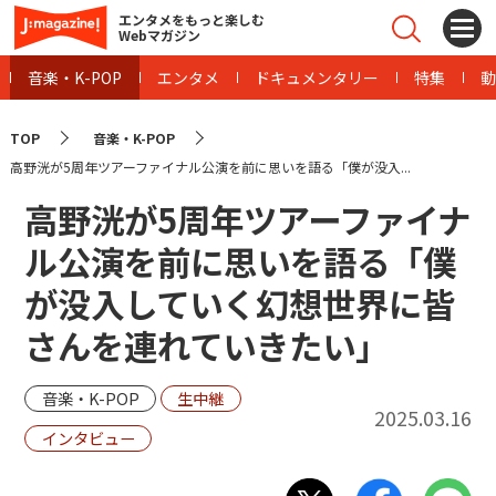
エンタメをもっと楽しむ
Webマガジン
音楽・K-POP
エンタメ
ドキュメンタリー
特集
動
TOP
音楽・K-POP
高野洸が5周年ツアーファイナル公演を前に思いを語る「僕が没入...
高野洸が5周年ツアーファイナ
ル公演を前に思いを語る「僕
が没入していく幻想世界に皆
さんを連れていきたい」
音楽・K-POP
生中継
2025.03.16
インタビュー