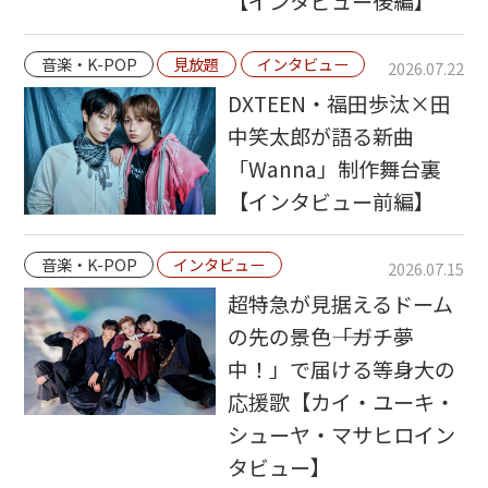
【インタビュー後編】
音楽・K-POP
見放題
インタビュー
2026.07.22
DXTEEN・福田歩汰×田
中笑太郎が語る新曲
「Wanna」制作舞台裏
【インタビュー前編】
音楽・K-POP
インタビュー
2026.07.15
超特急が見据えるドーム
の先の景色――「ガチ夢
中！」で届ける等身大の
応援歌【カイ・ユーキ・
シューヤ・マサヒロイン
タビュー】