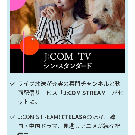
ライブ放送が充実の
専門チャンネル
と動
画配信サービス「
J:COM STREAM
」がセ
ットに。
J:COM STREAMは
TELASA
のほか、韓
国・中国ドラマ、見逃しアニメが続々配
信中。