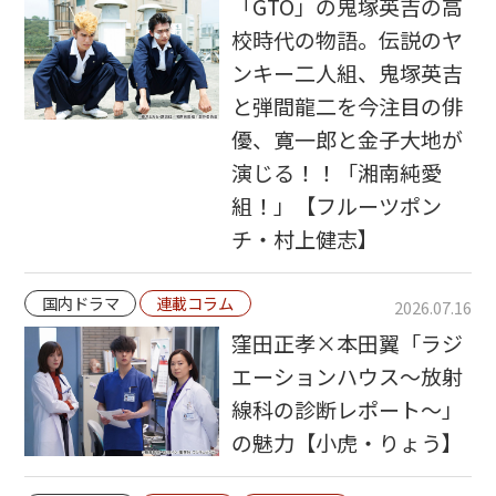
「GTO」の鬼塚英吉の高
校時代の物語。伝説のヤ
ンキー二人組、鬼塚英吉
と弾間龍二を今注目の俳
優、寛一郎と金子大地が
演じる！！「湘南純愛
組！」【フルーツポン
チ・村上健志】
国内ドラマ
連載コラム
2026.07.16
窪田正孝×本田翼「ラジ
エーションハウス〜放射
線科の診断レポート〜」
の魅力【小虎・りょう】