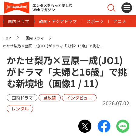
エンタメをもっと楽しむ
Webマガジン
国内ドラマ
韓国・アジアドラマ
スポーツ
アニメ
TOP
国内ドラマ
かたせ梨乃×豆原一成(JO1)がドラマ「夫婦と16歳」で挑む...
かたせ梨乃×豆原一成(JO1)
がドラマ「夫婦と16歳」で挑
む新境地（画像
1
/
11
）
国内ドラマ
見放題
インタビュー
2026.07.02
レンタル