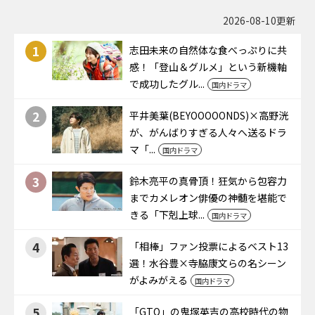
2026-08-10更新
1
志田未来の自然体な食べっぷりに共
感！「登山＆グルメ」という新機軸
で成功したグル...
国内ドラマ
2
平井美葉(BEYOOOOONDS)×高野洸
が、がんばりすぎる人々へ送るドラ
マ「...
国内ドラマ
3
鈴木亮平の真骨頂！狂気から包容力
までカメレオン俳優の神髄を堪能で
きる「下剋上球...
国内ドラマ
4
「相棒」ファン投票によるベスト13
選！水谷豊×寺脇康文らの名シーン
がよみがえる
国内ドラマ
5
「GTO」の鬼塚英吉の高校時代の物