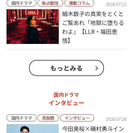
国内ドラマ
独占配信
連載コラム
2026.07.12
細木数子の真実をとくと
ご覧あれ「地獄に堕ちる
わよ」【LLR・福田恵
悟】
もっとみる
国内ドラマ
インタビュー
国内ドラマ
見放題
インタビュー
2026.07.28
今田美桜×磯村勇斗イン