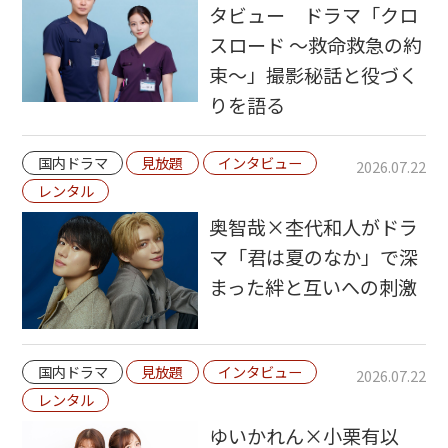
タビュー ドラマ「クロ
スロード ～救命救急の約
束～」撮影秘話と役づく
りを語る
国内ドラマ
見放題
インタビュー
2026.07.22
レンタル
奥智哉×杢代和人がドラ
マ「君は夏のなか」で深
まった絆と互いへの刺激
国内ドラマ
見放題
インタビュー
2026.07.22
レンタル
ゆいかれん×小栗有以