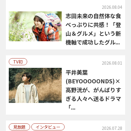
2026.08.04
志田未来の自然体な食
べっぷりに共感！「登
山＆グルメ」という新
機軸で成功したグル...
TV初
2026.08.01
平井美葉
(BEYOOOOONDS)×
高野洸が、がんばりす
ぎる人々へ送るドラマ
「...
見放題
インタビュー
2026.07.28