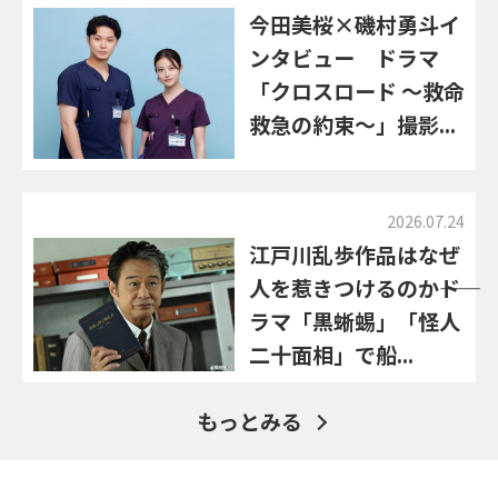
今田美桜×磯村勇斗イ
ンタビュー ドラマ
「クロスロード ～救命
救急の約束～」撮影...
2026.07.24
江戸川乱歩作品はなぜ
人を惹きつけるのか――ド
ラマ「黒蜥蜴」「怪人
二十面相」で船...
もっとみる