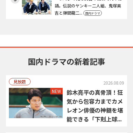
語。伝説のヤンキー二人組、鬼塚英
吉と弾間龍二...
国内ドラマ
国内ドラマの新着記事
見放題
2026.08.09
NEW
鈴木亮平の真骨頂！狂
気から包容力までカメ
レオン俳優の神髄を堪
能できる「下剋上球...