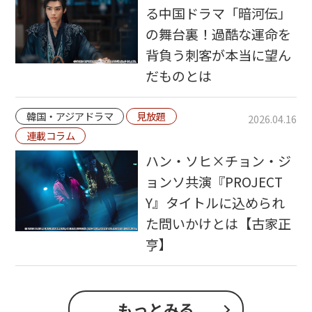
る中国ドラマ「暗河伝」
の舞台裏！過酷な運命を
背負う刺客が本当に望ん
だものとは
韓国・アジアドラマ
見放題
2026.04.16
連載コラム
ハン・ソヒ×チョン・ジ
ョンソ共演『PROJECT
Y』タイトルに込められ
た問いかけとは【古家正
亨】
もっとみる