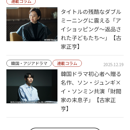
連載コラム
タイトルの残酷なダブル
ミーニングに震える「ア
イショッピング～返品さ
れた子どもたち～」【古
家正亨】
韓国・アジアドラマ
連載コラム
2025.12.19
韓国ドラマ初心者へ贈る
名作、ソン・ジュンギ×
イ・ソンミン共演「財閥
家の末息子」【古家正
亨】