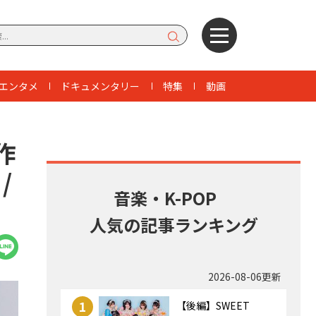
エンタメ
ドキュメンタリー
特集
動画
作
/
音楽・K-POP
人気の記事ランキング
2026-08-06更新
1
【後編】SWEET