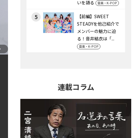
いを語る
音楽・K-POP
5
【前編】SWEET
STEADYを他己紹介で
メンバーの魅力に迫
る！音井結衣は「...
音楽・K-POP
連載コラム