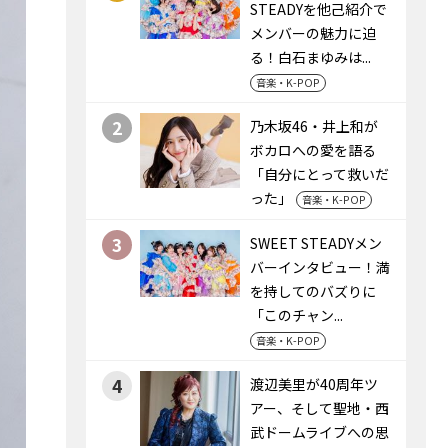
STEADYを他己紹介で
メンバーの魅力に迫
る！白石まゆみは...
音楽・K-POP
2
乃木坂46・井上和が
ボカロへの愛を語る
「自分にとって救いだ
った」
音楽・K-POP
3
SWEET STEADYメン
バーインタビュー！満
を持してのバズりに
「このチャン...
音楽・K-POP
4
渡辺美里が40周年ツ
アー、そして聖地・西
武ドームライブへの思