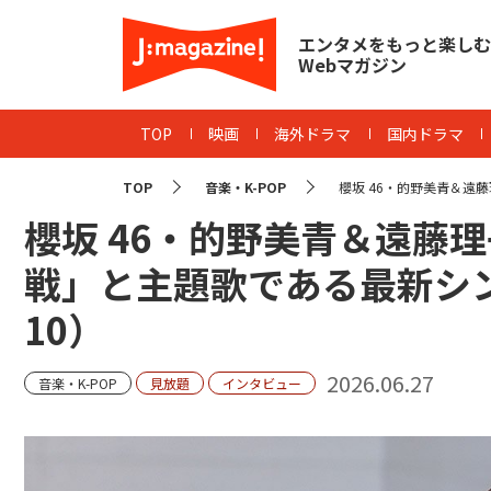
エンタメをもっと楽しむ
Webマガジン
TOP
映画
海外ドラマ
国内ドラマ
TOP
音楽・K-POP
櫻坂 46・的野美青＆遠藤
櫻坂 46・的野美青＆遠藤
戦」と主題歌である最新シ
10
）
2026.06.27
音楽・K-POP
見放題
インタビュー