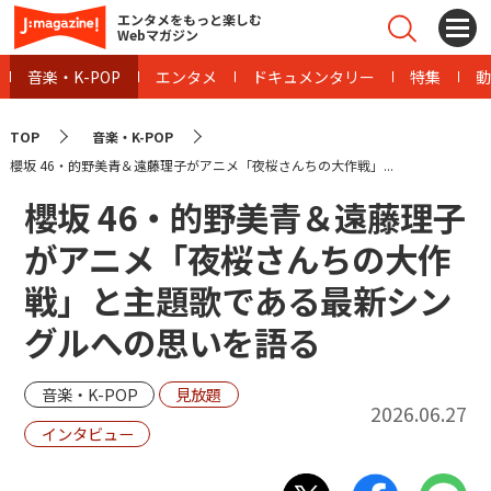
エンタメをもっと楽しむ
Webマガジン
音楽・K-POP
エンタメ
ドキュメンタリー
特集
動
TOP
音楽・K-POP
櫻坂 46・的野美青＆遠藤理子がアニメ「夜桜さんちの大作戦」...
櫻坂 46・的野美青＆遠藤理子
がアニメ「夜桜さんちの大作
戦」と主題歌である最新シン
グルへの思いを語る
音楽・K-POP
見放題
2026.06.27
インタビュー