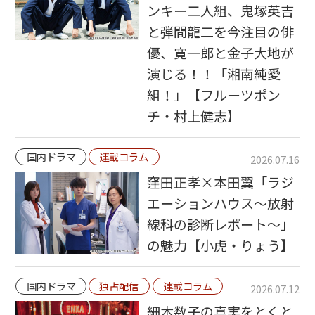
ンキー二人組、鬼塚英吉
と弾間龍二を今注目の俳
優、寛一郎と金子大地が
演じる！！「湘南純愛
組！」【フルーツポン
チ・村上健志】
国内ドラマ
連載コラム
2026.07.16
窪田正孝×本田翼「ラジ
エーションハウス〜放射
線科の診断レポート〜」
の魅力【小虎・りょう】
国内ドラマ
独占配信
連載コラム
2026.07.12
細木数子の真実をとくと