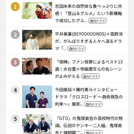
1
志田未来の自然体な食べっぷりに共
感！「登山＆グルメ」という新機軸
で成功したグル...
国内ドラマ
2
平井美葉(BEYOOOOONDS)×高野洸
が、がんばりすぎる人々へ送るドラ
マ「...
国内ドラマ
3
「相棒」ファン投票によるベスト13
選！水谷豊×寺脇康文らの名シーン
がよみがえる
国内ドラマ
4
今田美桜×磯村勇斗インタビュー
ドラマ「クロスロード ～救命救急の
約束～」撮影...
国内ドラマ
5
「GTO」の鬼塚英吉の高校時代の物
語。伝説のヤンキー二人組、鬼塚英
吉と弾間龍二...
国内ドラマ