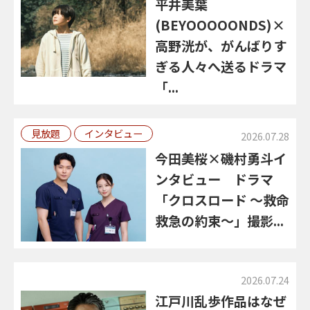
平井美葉
(BEYOOOOONDS)×
高野洸が、がんばりす
ぎる人々へ送るドラマ
「...
見放題
インタビュー
2026.07.28
今田美桜×磯村勇斗イ
ンタビュー ドラマ
「クロスロード ～救命
救急の約束～」撮影...
2026.07.24
江戸川乱歩作品はなぜ