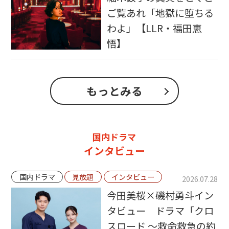
ご覧あれ「地獄に堕ちる
わよ」【LLR・福田恵
悟】
もっとみる
国内ドラマ
インタビュー
国内ドラマ
見放題
インタビュー
2026.07.28
今田美桜×磯村勇斗イン
タビュー ドラマ「クロ
スロード ～救命救急の約