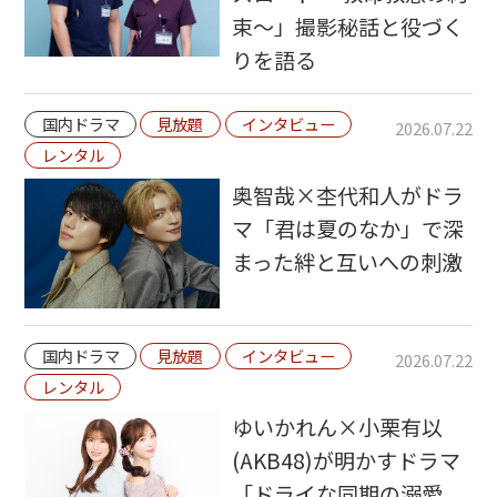
束～」撮影秘話と役づく
りを語る
国内ドラマ
見放題
インタビュー
2026.07.22
レンタル
奥智哉×杢代和人がドラ
マ「君は夏のなか」で深
まった絆と互いへの刺激
国内ドラマ
見放題
インタビュー
2026.07.22
レンタル
ゆいかれん×小栗有以
(AKB48)が明かすドラマ
「ドライな同期の溺愛