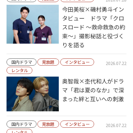
今田美桜×磯村勇斗イン
タビュー ドラマ「クロ
スロード ～救命救急の約
束～」撮影秘話と役づく
りを語る
国内ドラマ
見放題
インタビュー
2026.07.22
レンタル
奥智哉×杢代和人がドラ
マ「君は夏のなか」で深
まった絆と互いへの刺激
国内ドラマ
見放題
インタビュー
2026.07.22
レンタル