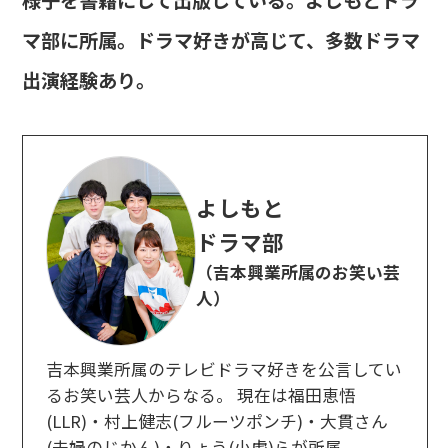
マ部に所属。ドラマ好きが高じて、多数ドラマ
出演経験あり。
よしもと
ドラマ部
（吉本興業所属のお笑い芸
人）
吉本興業所属のテレビドラマ好きを公言してい
るお笑い芸人からなる。 現在は福田恵悟
(LLR)・村上健志(フルーツポンチ)・大貫さん
(夫婦のじかん)・りょう(小虎)らが所属。