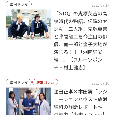
国内ドラマ
2026.07.17
「GTO」の鬼塚英吉の高
校時代の物語。伝説のヤ
ンキー二人組、鬼塚英吉
と弾間龍二を今注目の俳
優、寛一郎と金子大地が
演じる！！「湘南純愛
組！」【フルーツポン
チ・村上健志】
国内ドラマ
連載コラム
2026.07.16
窪田正孝×本田翼「ラジ
エーションハウス〜放射
線科の診断レポート〜」
の魅力【小虎・りょう】