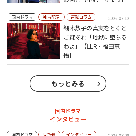
国内ドラマ
独占配信
連載コラム
2026.07.12
細木数子の真実をとくと
ご覧あれ「地獄に堕ちる
わよ」【LLR・福田恵
悟】
もっとみる
国内ドラマ
インタビュー
国内ドラマ
見放題
インタビュー
2026.07.28