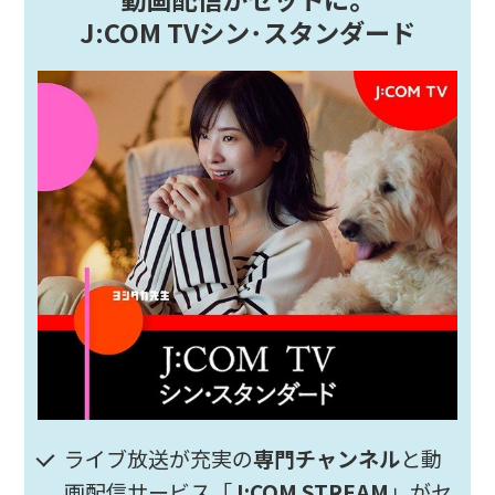
J:COM TVシン･スタンダード
ライブ放送が充実の
専門チャンネル
と動
画配信サービス「
J:COM STREAM
」がセ