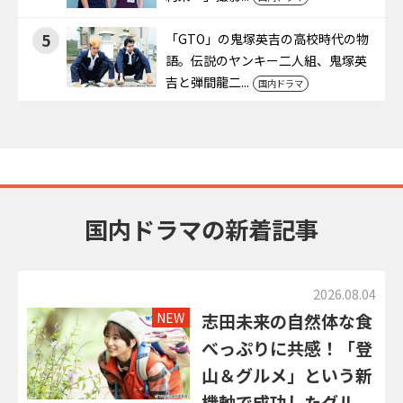
5
「GTO」の鬼塚英吉の高校時代の物
語。伝説のヤンキー二人組、鬼塚英
吉と弾間龍二...
国内ドラマ
国内ドラマの新着記事
2026.08.04
NEW
志田未来の自然体な食
べっぷりに共感！「登
山＆グルメ」という新
機軸で成功したグル...