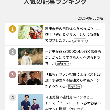
人気の記事ランキング
2026-08-06更新
1
志田未来の自然体な食べっぷりに共
感！「登山＆グルメ」という新機軸
で成功したグル...
国内ドラマ
2
平井美葉(BEYOOOOONDS)×高野洸
が、がんばりすぎる人々へ送るドラ
マ「...
国内ドラマ
3
「相棒」ファン投票によるベスト13
選！水谷豊×寺脇康文らの名シーン
がよみがえる
国内ドラマ
4
今田美桜×磯村勇斗インタビュー
ドラマ「クロスロード ～救命救急の
約束～」撮影...
国内ドラマ