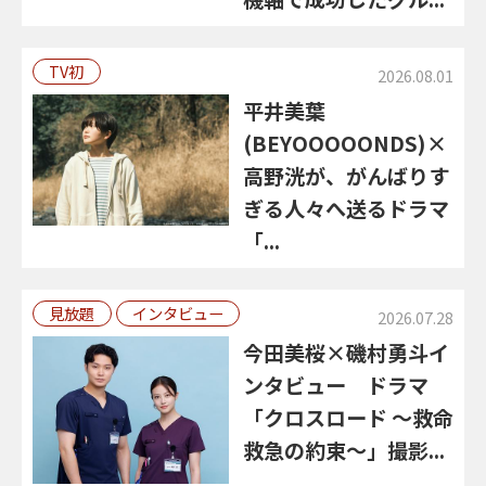
TV初
2026.08.01
平井美葉
(BEYOOOOONDS)×
高野洸が、がんばりす
ぎる人々へ送るドラマ
「...
見放題
インタビュー
2026.07.28
今田美桜×磯村勇斗イ
ンタビュー ドラマ
「クロスロード ～救命
救急の約束～」撮影...