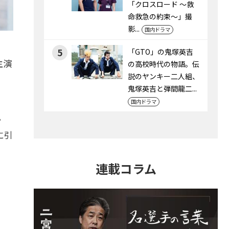
「クロスロード ～救
命救急の約束～」撮
影...
国内ドラマ
5
「GTO」の鬼塚英吉
主演
の高校時代の物語。伝
説のヤンキー二人組、
鬼塚英吉と弾間龍二...
国内ドラマ
。
に引
連載コラム