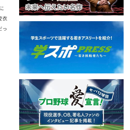
に
愛衣
だっ