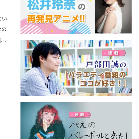
とい
なの
思っ