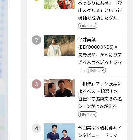
べっぷりに共感！「登
山＆グルメ」という新
機軸で成功したグル...
国内ドラマ
2
平井美葉
(BEYOOOOONDS)×
高野洸が、がんばりす
ぎる人々へ送るドラマ
「...
国内ドラマ
3
「相棒」ファン投票に
よるベスト13選！水
谷豊×寺脇康文らの名
シーンがよみがえる
国内ドラマ
4
今田美桜×磯村勇斗イ
ンタビュー ドラマ