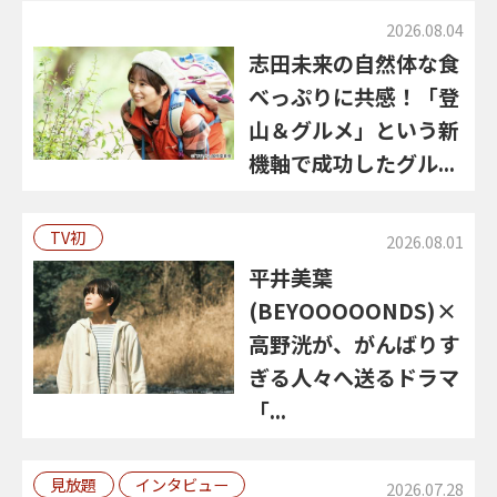
2026.08.04
志田未来の自然体な食
べっぷりに共感！「登
山＆グルメ」という新
機軸で成功したグル...
TV初
2026.08.01
平井美葉
(BEYOOOOONDS)×
高野洸が、がんばりす
ぎる人々へ送るドラマ
「...
見放題
インタビュー
2026.07.28