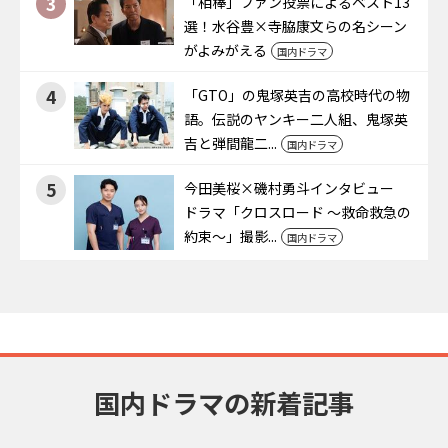
3
「相棒」ファン投票によるベスト13
選！水谷豊×寺脇康文らの名シーン
がよみがえる
国内ドラマ
4
「GTO」の鬼塚英吉の高校時代の物
語。伝説のヤンキー二人組、鬼塚英
吉と弾間龍二...
国内ドラマ
5
今田美桜×磯村勇斗インタビュー
ドラマ「クロスロード ～救命救急の
約束～」撮影...
国内ドラマ
国内ドラマの新着記事