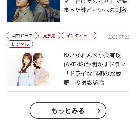
マ「君は夏のなか」で深
まった絆と互いへの刺激
国内ドラマ
見放題
インタビュー
2026.07.22
レンタル
ゆいかれん×小栗有以
(AKB48)が明かすドラマ
「ドライな同期の溺愛
癖」の撮影秘話
もっとみる