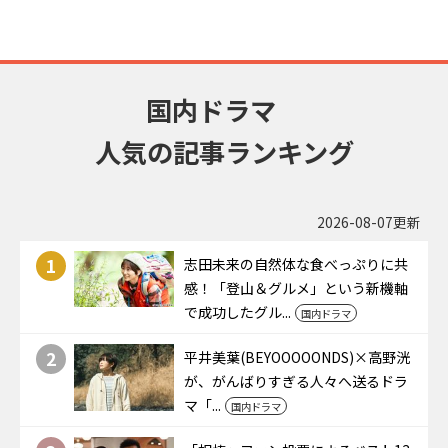
国内ドラマ
人気の記事ランキング
2026-08-07更新
1
志田未来の自然体な食べっぷりに共
感！「登山＆グルメ」という新機軸
で成功したグル...
国内ドラマ
2
平井美葉(BEYOOOOONDS)×高野洸
が、がんばりすぎる人々へ送るドラ
マ「...
国内ドラマ