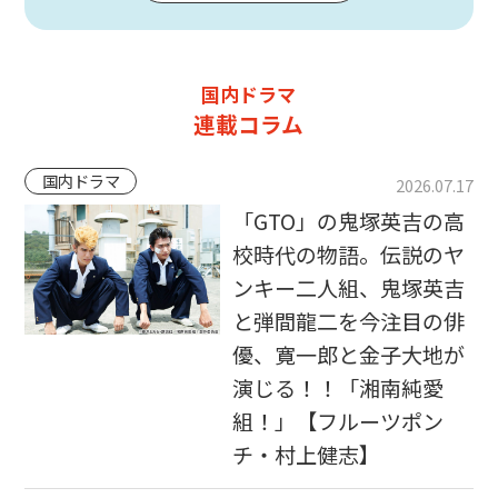
国内ドラマ
連載コラム
国内ドラマ
2026.07.17
「GTO」の鬼塚英吉の高
校時代の物語。伝説のヤ
ンキー二人組、鬼塚英吉
と弾間龍二を今注目の俳
優、寛一郎と金子大地が
演じる！！「湘南純愛
組！」【フルーツポン
チ・村上健志】