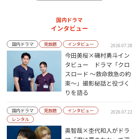
国内ドラマ
インタビュー
国内ドラマ
見放題
インタビュー
2026.07.28
今田美桜×磯村勇斗イン
タビュー ドラマ「クロ
スロード ～救命救急の約
束～」撮影秘話と役づく
りを語る
国内ドラマ
見放題
インタビュー
2026.07.22
レンタル
奥智哉×杢代和人がドラ