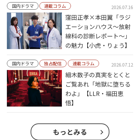
国内ドラマ
連載コラム
2026.07.16
窪田正孝×本田翼「ラジ
エーションハウス〜放射
線科の診断レポート〜」
の魅力【小虎・りょう】
国内ドラマ
独占配信
連載コラム
2026.07.12
細木数子の真実をとくと
ご覧あれ「地獄に堕ちる
わよ」【LLR・福田恵
悟】
もっとみる