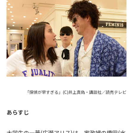
「探偵が早すぎる」(C)井上真偽・講談社／読売テレビ
あらすじ
大学生の一華(広瀬アリス)は、家政婦の橋田(水