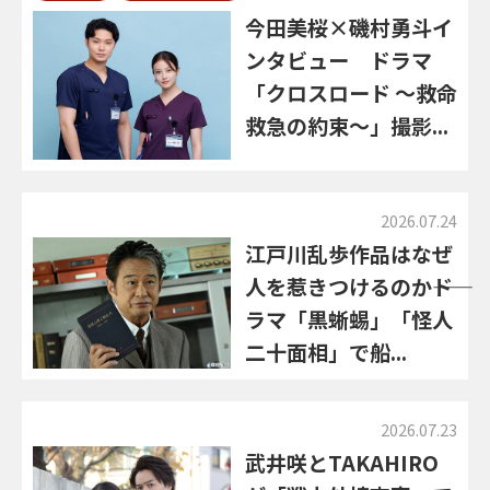
今田美桜×磯村勇斗イ
ンタビュー ドラマ
「クロスロード ～救命
救急の約束～」撮影...
2026.07.24
江戸川乱歩作品はなぜ
人を惹きつけるのか――ド
ラマ「黒蜥蜴」「怪人
二十面相」で船...
2026.07.23
武井咲とTAKAHIRO