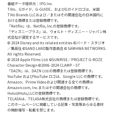
番組データ提供元：IPG Inc.
TiVo、Gガイド、G-GUIDE、およびGガイドロゴは、米国
TiVo Brands LLCおよび／またはその関連会社の日本国内に
おける商標または登録商標です。
「Netflix」は、Netflix, Inc.の登録商標です。
「ディズニープラス」は、ウォルト・ディズニー・ジャパン株
式会社が運営するサービスです。
© 2024 Disney and its related entities ©バード・スタジオ
／集英社 ©SAND LAND製作委員会 © SAMHWA NETWORKS.
All rights Reserved.
© 2024 Apple Films Ltd. ©SUNRISE／PROJECT G-ROZE
Character Design ©2006-2024 CLAMP・ST
「DAZN」は、DAZN Ltd.の商標または登録商標です。
YouTube およびYouTube ロゴは、Google LLC の商標です。
Amazon、Prime Videoおよび関連する全ての商標は
Amazon.com, Inc.またはその関連会社の商標です。
HuluはHulu,LLCの登録商標です。
TELASAは、TELASA株式会社の商標または登録商標です。
このホームページに掲載している記事・写真等あらゆる素材
の無断複写・転載を禁じます。