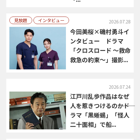
見放題
インタビュー
2026.07.28
今田美桜×磯村勇斗イ
ンタビュー ドラマ
「クロスロード ～救命
救急の約束～」撮影...
2026.07.24
江戸川乱歩作品はなぜ
人を惹きつけるのか――ド
ラマ「黒蜥蜴」「怪人
二十面相」で船...