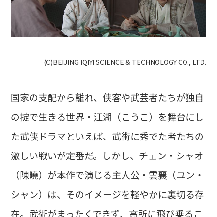
(C)BEIJING IQIYI SCIENCE & TECHNOLOGY CO., LTD.
国家の支配から離れ、侠客や武芸者たちが独自
の掟で生きる世界・江湖（こうこ）を舞台にし
た武侠ドラマといえば、武術に秀でた者たちの
激しい戦いが定番だ。しかし、チェン・シャオ
（陳曉）が本作で演じる主人公・雲襄（ユン・
シャン）は、そのイメージを軽やかに裏切る存
在。武術がまったくできず、高所に飛び乗るこ