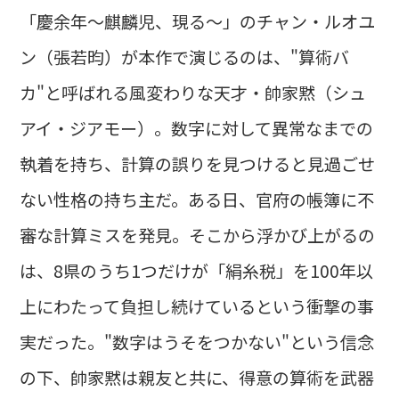
「慶余年～麒麟児、現る～」のチャン・ルオユ
ン（張若昀）が本作で演じるのは、"算術バ
カ"と呼ばれる風変わりな天才・帥家黙（シュ
アイ・ジアモー）。数字に対して異常なまでの
執着を持ち、計算の誤りを見つけると見過ごせ
ない性格の持ち主だ。ある日、官府の帳簿に不
審な計算ミスを発見。そこから浮かび上がるの
は、8県のうち1つだけが「絹糸税」を100年以
上にわたって負担し続けているという衝撃の事
実だった。"数字はうそをつかない"という信念
の下、帥家黙は親友と共に、得意の算術を武器