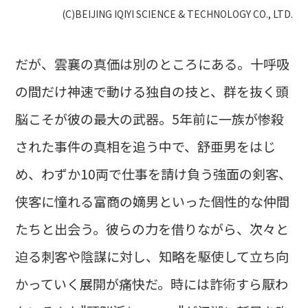
(C)BEIJING IQIYI SCIENCE & TECHNOLOGY CO., LTD.
だが、雲襄の真価は別のところにある。十呼吸
の間だけ神速で動ける独自の技と、群を抜く頭
脳こそが彼の最大の武器。5年前に一族が惨殺
された事件の真相を追う中で、舒亜男をはじ
め、わずか10両で仕事を請け負う強面の剣客、
侠客に憧れる富商の嫡男といった個性的な仲間
たちと出会う。彼らの力を借りながら、次々と
迫る刺客や陰謀に対し、知略を駆使して立ち向
かっていく展開が痛快だ。時には詐術すら厭わ