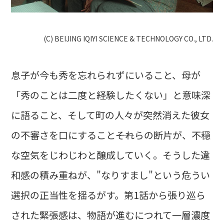
(C) BEIJING IQIYI SCIENCE & TECHNOLOGY CO., LTD.
息子が今も秀を忘れられずにいること、母が
「秀のことは二度と経験したくない」と意味深
に語ること、そして町の人々が突然消えた彼女
の不審さを口にすること――それらの断片が、不穏
な空気をじわじわと醸成していく。そうした違
和感の積み重ねが、"なりすまし"という危うい
選択の正当性を揺るがす。第1話から張り巡ら
された緊張感は、物語が進むにつれて一層濃度