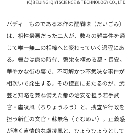
(C)BEIJING IQIYI SCIENCE & TECHNOLOGY CO., LTD.
バディーものである本作の醍醐味（だいごみ）
は、相性最悪だった二人が、数々の難事件を通
じて唯一無二の相棒へと変わっていく過程にあ
る。舞台は唐の時代、繁栄を極める都・長安。
華やかな街の裏で、不可解かつ不気味な事件が
相次いで発生する。その捜査にあたるのが、武
芸と知略を兼ね備えた都の治安を担う若手武
官・盧凌風（ろりょうふう）と、捜査や行政を
担う新任の文官・蘇無名（そむめい）。正義感
が強く直情的な盧凌風と、ひょうひょうとして