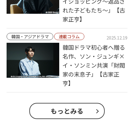
イショッピング～返品さ
れた子どもたち～」【古
家正亨】
韓国・アジアドラマ
連載コラム
2025.12.19
韓国ドラマ初心者へ贈る
名作、ソン・ジュンギ×
イ・ソンミン共演「財閥
家の末息子」【古家正
亨】
もっとみる