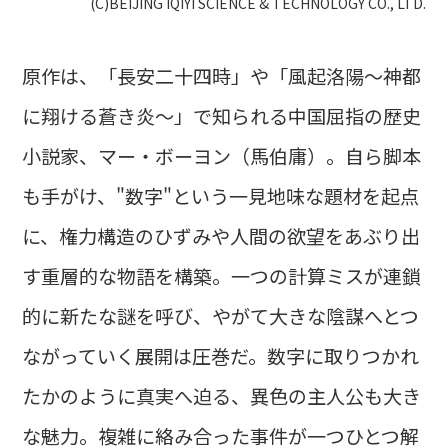
(C)BEIJING IQIYI SCIENCE & TECHNOLOGY CO., LTD.
原作は、「長安二十四時」や「風起洛陽～神都
に翔ける蒼き炎～」で知られる中国屈指の歴史
小説家、マー・ボーヨン（馬伯庸）。自ら脚本
も手がけ、"数字"という一見地味な題材を起点
に、権力構造のひずみや人間の欲望をあぶり出
す重層的な物語を構築。一つの計算ミスが連鎖
的に新たな謎を呼び、やがて大きな陰謀へとつ
ながっていく展開は圧巻だ。数字に取りつかれ
たかのように真実へ迫る、異色の主人公も大き
な魅力。複雑に絡み合った事件が一つひとつ解