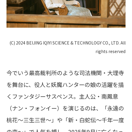
(C) 2024 BEIJING IQIYI SCIENCE & TECHNOLOGY CO., LTD. All
rights reserved
今でいう最高裁判所のような司法機関・大理寺
を舞台に、役人と妖魔ハンターの娘の活躍を描
くファンタジーサスペンス。主人公・南鳳意
（ナン・フォンイー）を演じるのは、「永遠の
桃花～三生三世～」や「新・白蛇伝～千年一度
の恋～」で人気を博し、2025年9月に亡くなっ