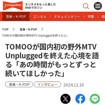
エンタメをもっと楽しむ
Webマガジン
音楽・K-POP
エンタメ
ドキュメンタリー
特集
動
TOP
音楽・K-POP
TOMOOが国内初の野外MTV Unpluggedを終えた心...
TOMOOが国内初の野外MTV
Unpluggedを終えた心境を語
る「あの時間がもっとずっと
続いてほしかった」
2024.11.10
音楽・K-POP
インタビュー