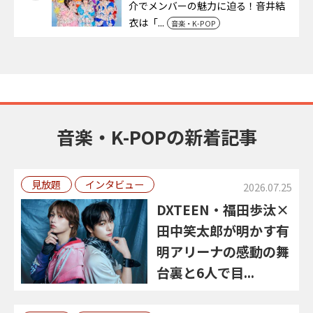
介でメンバーの魅力に迫る！音井結
衣は「...
音楽・K-POP
音楽・K-POPの新着記事
見放題
インタビュー
2026.07.25
DXTEEN・福田歩汰×
田中笑太郎が明かす有
明アリーナの感動の舞
台裏と6人で目...