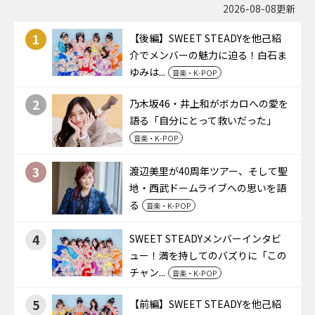
2026-08-08更新
1
【後編】SWEET STEADYを他己紹
介でメンバーの魅力に迫る！白石ま
ゆみは...
音楽・K-POP
2
乃木坂46・井上和がボカロへの愛を
語る「自分にとって救いだった」
音楽・K-POP
3
渡辺美里が40周年ツアー、そして聖
地・西武ドームライブへの思いを語
る
音楽・K-POP
4
SWEET STEADYメンバーインタビ
ュー！満を持してのバズりに「この
チャン...
音楽・K-POP
5
【前編】SWEET STEADYを他己紹