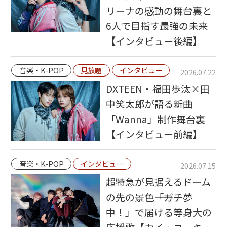
リーナの感動の舞台裏と
6人で目指す最強の未来
【インタビュー後編】
音楽・K-POP
見放題
インタビュー
2026.07.22
DXTEEN・福田歩汰×田
中笑太郎が語る新曲
「Wanna」制作舞台裏
【インタビュー前編】
音楽・K-POP
インタビュー
2026.07.15
超特急が見据えるドーム
の先の景色――「ガチ夢
中！」で届ける等身大の