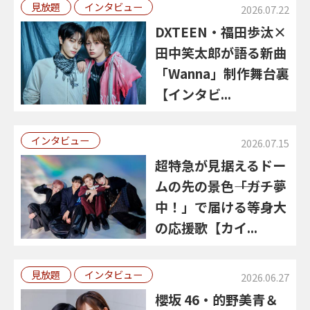
見放題
インタビュー
2026.07.22
DXTEEN・福田歩汰×
田中笑太郎が語る新曲
「Wanna」制作舞台裏
【インタビ...
インタビュー
2026.07.15
超特急が見据えるドー
ムの先の景色――「ガチ夢
中！」で届ける等身大
の応援歌【カイ...
見放題
インタビュー
2026.06.27
櫻坂 46・的野美青＆