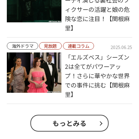
ィクサーの活躍と娘の危
険な恋に注目！【関根麻
里】
海外ドラマ
見放題
連載コラム
2025.06.25
「エルズベス」シーズン
2は全てがパワーアッ
プ！さらに華やかな世界
での事件に挑む【関根麻
里】
もっとみる