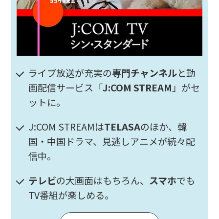
ライブ放送が充実の
専門チャンネル
と動
画配信サービス「
J:COM STREAM
」がセ
ットに。
J:COM STREAMは
TELASA
のほか、韓
国・中国ドラマ、見逃しアニメが続々配
信中。
テレビ
の大画面はもちろん、
スマホ
でも
TV番組が楽しめる。