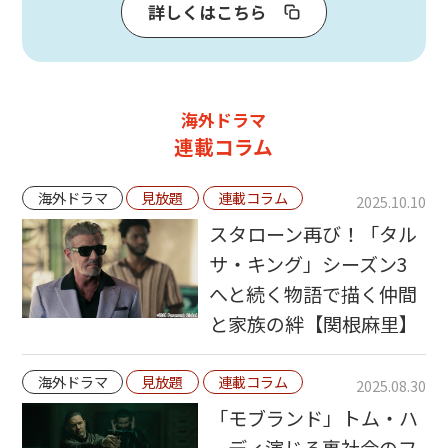
詳しくはこちら
海外ドラマ
連載コラム
海外ドラマ
見放題
連載コラム
2025.10.10
スタローン再び！「タル
サ・キング」シーズン3
へと続く物語で描く仲間
と家族の絆【関根麻里】
海外ドラマ
見放題
連載コラム
2025.08.30
「モブランド」トム・ハ
ーディ演じる裏社会のフ