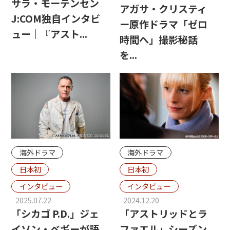
サラ・モーテンセン
アガサ・クリスティ
J:COM独自インタビ
ー原作ドラマ「ゼロ
ュー｜『アスト...
時間へ」撮影秘話
を...
海外ドラマ
海外ドラマ
日本初
日本初
インタビュー
インタビュー
2025.07.22
2024.12.20
「シカゴ P.D.」ジェ
「アストリッドとラ
イソン・ベギーが語
ファエル」シーズン