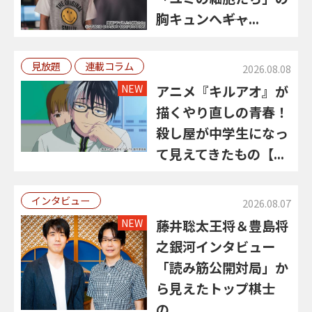
胸キュンへ――ギャ...
見放題
連載コラム
2026.08.08
NEW
アニメ『キルアオ』が
描くやり直しの青春！
殺し屋が中学生になっ
て見えてきたもの【...
インタビュー
2026.08.07
NEW
藤井聡太王将＆豊島将
之銀河インタビュー
「読み筋公開対局」か
ら見えたトップ棋士
の...