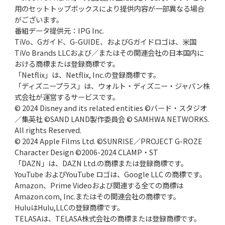
用のセットトップボックスにより提供内容が一部異なる場合
がございます。
番組データ提供元：IPG Inc.
TiVo、Gガイド、G-GUIDE、およびGガイドロゴは、米国
TiVo Brands LLCおよび／またはその関連会社の日本国内に
おける商標または登録商標です。
「Netflix」は、Netflix, Inc.の登録商標です。
「ディズニープラス」は、ウォルト・ディズニー・ジャパン株
式会社が運営するサービスです。
© 2024 Disney and its related entities ©バード・スタジオ
／集英社 ©SAND LAND製作委員会 © SAMHWA NETWORKS.
All rights Reserved.
© 2024 Apple Films Ltd. ©SUNRISE／PROJECT G-ROZE
Character Design ©2006-2024 CLAMP・ST
「DAZN」は、DAZN Ltd.の商標または登録商標です。
YouTube およびYouTube ロゴは、Google LLC の商標です。
Amazon、Prime Videoおよび関連する全ての商標は
Amazon.com, Inc.またはその関連会社の商標です。
HuluはHulu,LLCの登録商標です。
TELASAは、TELASA株式会社の商標または登録商標です。