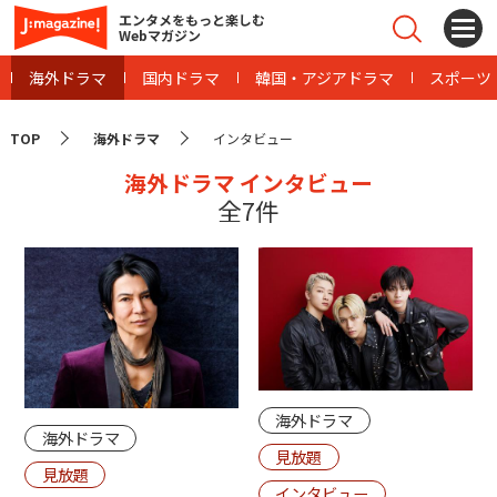
エンタメをもっと楽しむ
Webマガジン
海外ドラマ
国内ドラマ
韓国・アジアドラマ
スポーツ
TOP
海外ドラマ
インタビュー
海外ドラマ インタビュー
全7件
海外ドラマ
海外ドラマ
見放題
見放題
インタビュー