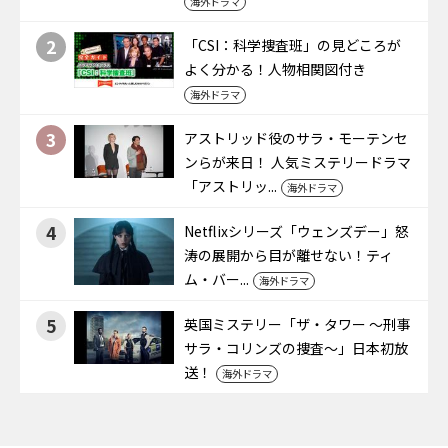
海外ドラマ
2
「CSI：科学捜査班」の見どころが
よく分かる！人物相関図付き
海外ドラマ
3
アストリッド役のサラ・モーテンセ
ンらが来日！ 人気ミステリードラマ
「アストリッ...
海外ドラマ
4
Netflixシリーズ「ウェンズデー」怒
涛の展開から目が離せない！ティ
ム・バー...
海外ドラマ
5
英国ミステリー「ザ・タワー ～刑事
サラ・コリンズの捜査～」日本初放
送！
海外ドラマ