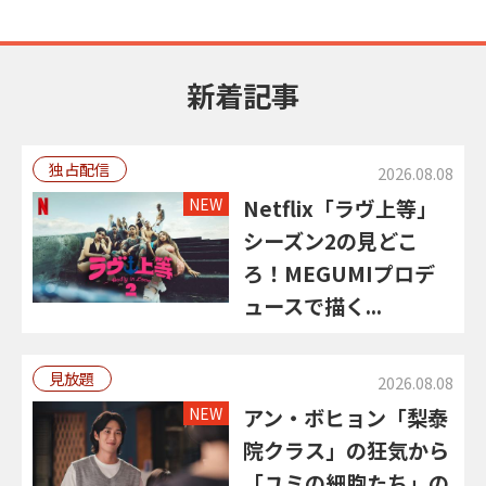
新着記事
独占配信
2026.08.08
NEW
Netflix「ラヴ上等」
シーズン2の見どこ
ろ！MEGUMIプロデ
ュースで描く...
見放題
2026.08.08
NEW
アン・ボヒョン「梨泰
院クラス」の狂気から
「ユミの細胞たち」の