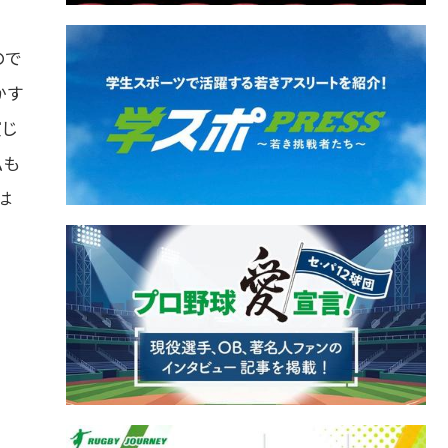
ので
かす
演じ
私も
は