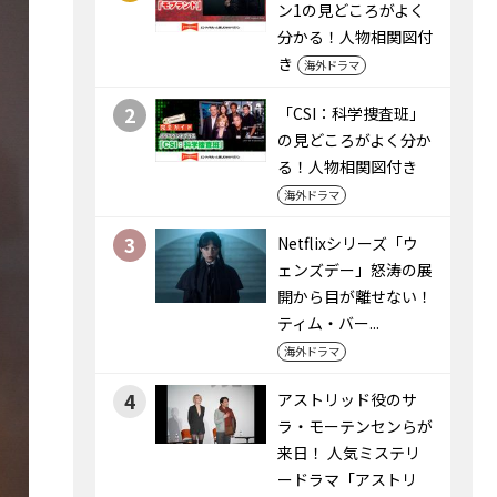
ン1の見どころがよく
分かる！人物相関図付
き
海外ドラマ
2
「CSI：科学捜査班」
の見どころがよく分か
る！人物相関図付き
海外ドラマ
3
Netflixシリーズ「ウ
ェンズデー」怒涛の展
開から目が離せない！
ティム・バー...
海外ドラマ
4
アストリッド役のサ
ラ・モーテンセンらが
来日！ 人気ミステリ
ードラマ「アストリ