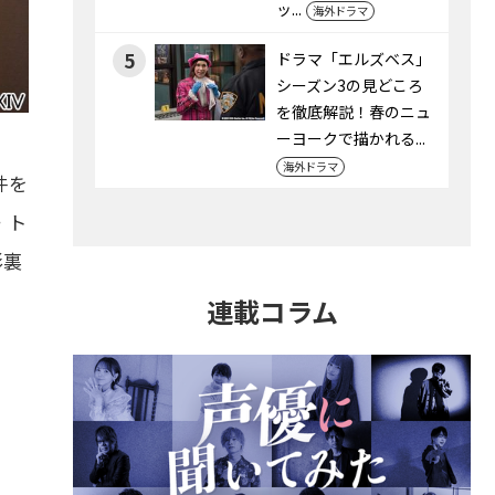
ッ...
海外ドラマ
5
ドラマ「エルズベス」
シーズン3の見どころ
を徹底解説！春のニュ
ーヨークで描かれる...
海外ドラマ
件を
・ト
影裏
連載コラム