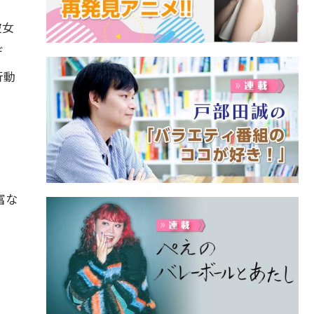
彼女
デ
行動
富な