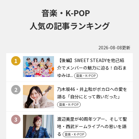
音楽・K-POP
人気の記事ランキング
2026-08-08更新
1
【後編】SWEET STEADYを他己紹
介でメンバーの魅力に迫る！白石ま
ゆみは...
音楽・K-POP
2
乃木坂46・井上和がボカロへの愛を
語る「自分にとって救いだった」
音楽・K-POP
3
渡辺美里が40周年ツアー、そして聖
地・西武ドームライブへの思いを語
る
音楽・K-POP