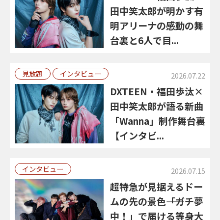
田中笑太郎が明かす有
明アリーナの感動の舞
台裏と6人で目...
見放題
インタビュー
2026.07.22
DXTEEN・福田歩汰×
田中笑太郎が語る新曲
「Wanna」制作舞台裏
【インタビ...
インタビュー
2026.07.15
超特急が見据えるドー
ムの先の景色――「ガチ夢
中！」で届ける等身大