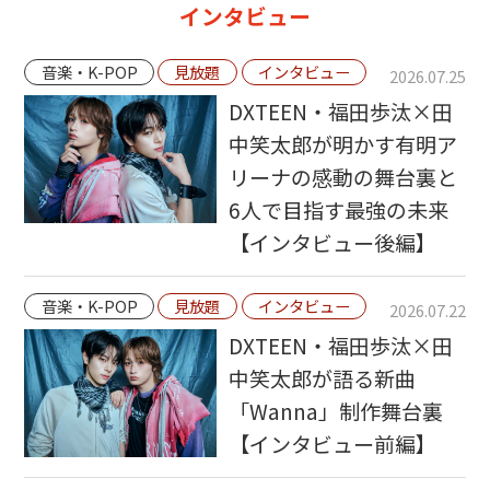
インタビュー
音楽・K-POP
見放題
インタビュー
2026.07.25
DXTEEN・福田歩汰×田
中笑太郎が明かす有明ア
リーナの感動の舞台裏と
6人で目指す最強の未来
【インタビュー後編】
音楽・K-POP
見放題
インタビュー
2026.07.22
DXTEEN・福田歩汰×田
中笑太郎が語る新曲
「Wanna」制作舞台裏
【インタビュー前編】