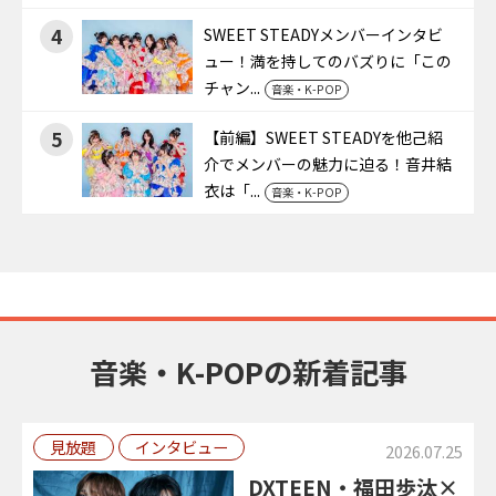
4
SWEET STEADYメンバーインタビ
ュー！満を持してのバズりに「この
チャン...
音楽・K-POP
5
【前編】SWEET STEADYを他己紹
介でメンバーの魅力に迫る！音井結
衣は「...
音楽・K-POP
音楽・K-POPの新着記事
見放題
インタビュー
2026.07.25
DXTEEN・福田歩汰×