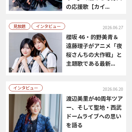
の応援歌【カイ...
見放題
インタビュー
2026.06.27
櫻坂 46・的野美青＆
遠藤理子がアニメ「夜
桜さんちの大作戦」と
主題歌である最新...
インタビュー
2026.06.20
渡辺美里が40周年ツア
ー、そして聖地・西武
ドームライブへの思い
を語る