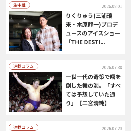
生中継
2026.08.01
りくりゅう(三浦璃
来・木原龍一)プロデ
ュースのアイスショー
「THE DESTI...
連載コラム
2026.07.30
一世一代の奇策で曙を
倒した舞の海。「すべ
ては予想していた通
り」【二宮清純】
連載コラム
2026.07.23