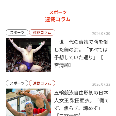
スポーツ
連載コラム
スポーツ
連載コラム
2026.07.30
一世一代の奇策で曙を倒
した舞の海。「すべては
予想していた通り」【二
宮清純】
スポーツ
連載コラム
2026.07.23
五輪競泳自由形初の日本
人女王 柴田亜衣。「慌て
ず、焦らず、諦めず」
【二宮清純】