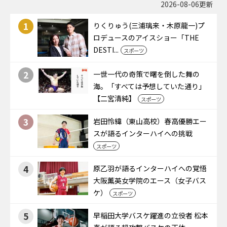
2026-08-06更新
1
りくりゅう(三浦璃来・木原龍一)プ
ロデュースのアイスショー「THE
DESTI...
スポーツ
2
一世一代の奇策で曙を倒した舞の
海。「すべては予想していた通り」
【二宮清純】
スポーツ
3
岩田怜緯（東山高校）春高優勝エー
スが語るインターハイへの挑戦
スポーツ
4
原乙羽が語るインターハイへの覚悟
大阪薫英女学院のエース（女子バス
ケ）
スポーツ
5
早稲田大学バスケ躍進の立役者 松本