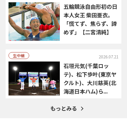
五輪競泳自由形初の日
本人女王 柴田亜衣。
「慌てず、焦らず、諦
めず」【二宮清純】
生中継
2026.07.21
石垣元気(千葉ロッ
テ)、松下歩叶(東京ヤ
クルト)、大川慈英(北
海道日本ハム)ら...
もっとみる