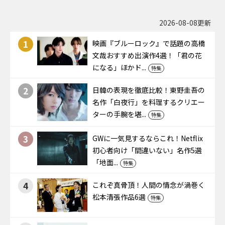
2026-08-08更新
1
映画『ブルーロック』で話題の高橋
文哉おすすめ出演作4選！「君の花
になる」ほかド...
特集
2
日韓の表現を徹底比較！東野圭吾の
名作「白夜行」を料理するクリエー
ターの手腕を堪...
特集
3
GWに一気見するならこれ！Netflix
初心者向け「間違いない」名作5選
「地面...
特集
4
これぞ真骨頂！人間の情念が渦巻く
松本清張作品6選
特集