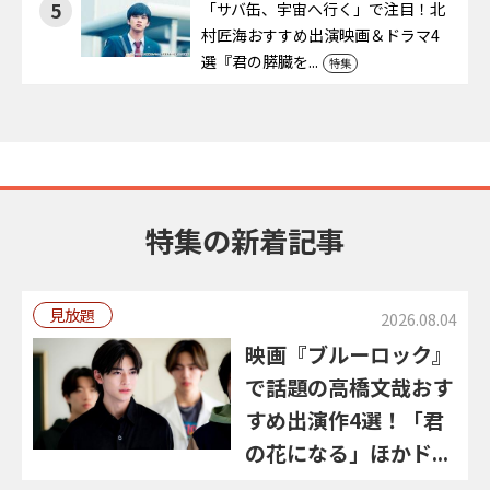
5
「サバ缶、宇宙へ行く」で注目！北
村匠海おすすめ出演映画＆ドラマ4
選『君の膵臓を...
特集
特集の新着記事
見放題
2026.08.04
映画『ブルーロック』
で話題の高橋文哉おす
すめ出演作4選！「君
の花になる」ほかド...