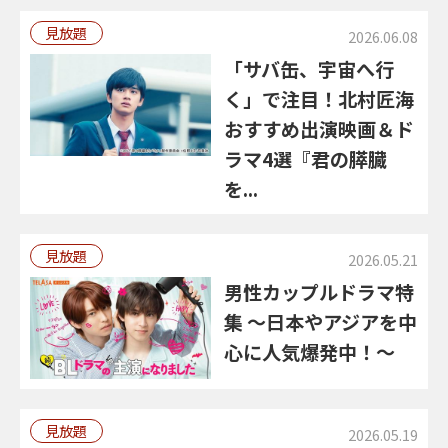
見放題
2026.06.08
「サバ缶、宇宙へ行
く」で注目！北村匠海
おすすめ出演映画＆ド
ラマ4選『君の膵臓
を...
見放題
2026.05.21
男性カップルドラマ特
集 ～日本やアジアを中
心に人気爆発中！～
見放題
2026.05.19